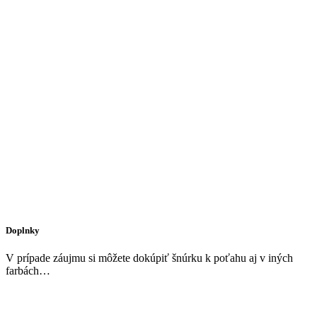
Doplnky
V prípade záujmu si môžete dokúpiť šnúrku k poťahu aj v iných
farbách…