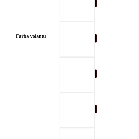
04-blue
Farba volantu
05-nature brown
06-beige
07-black & gray