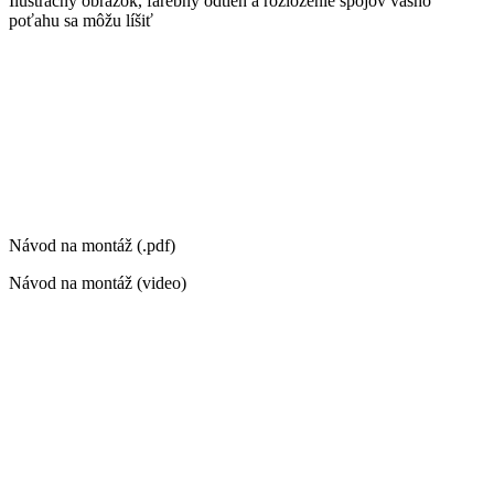
Ilustračný obrázok, farebný odtieň a rozloženie spojov vášho
poťahu sa môžu líšiť
Návod na montáž (.pdf)
Návod na montáž (video)