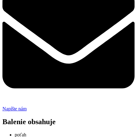
Napíšte nám
Balenie obsahuje
poťah