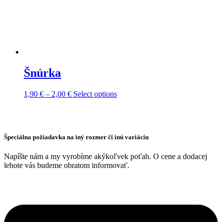
Šnúrka
Price
This
1,90
€
–
2,00
€
Select options
range:
product
1,90 €
has
through
multiple
2,00 €
variants.
Špeciálna požiadavka na iný rozmer či inú variáciu
The
options
may
Napíšte nám a my vyrobíme akýkoľvek poťah. O cene a dodacej
be
lehote vás budeme obratom informovať.
chosen
on
the
product
page