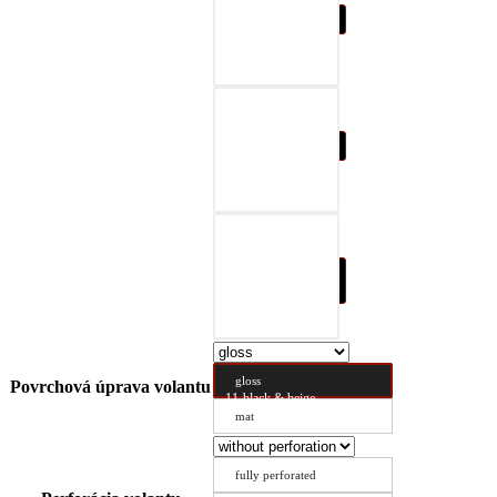
08-black & red
09-black & blue
10-black & nature
brown
gloss
Povrchová úprava volantu
11-black & beige
mat
fully perforated