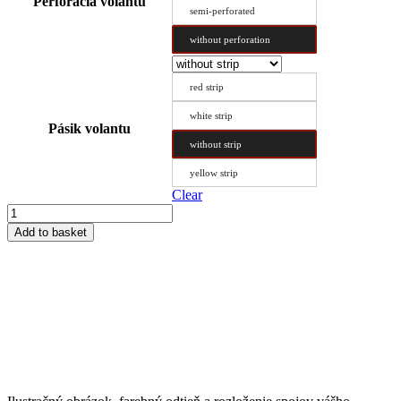
Perforácia volantu
semi-perforated
without perforation
red strip
white strip
Pásik volantu
without strip
yellow strip
Clear
Steering
Wheel
Add to basket
Cover
Type
AX
36.5/12
quantity