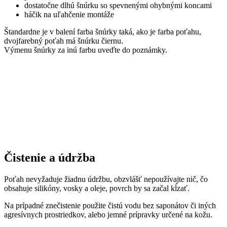
dostatočne dlhú šnúrku so spevnenými ohybnými koncami
háčik na uľahčenie montáže
Štandardne je v balení farba šnúrky taká, ako je farba poťahu,
dvojfarebný poťah má šnúrku čiernu.
Výmenu šnúrky za inú farbu uveďte do poznámky.
Čistenie a údržba
Poťah nevyžaduje žiadnu údržbu, obzvlášť nepoužívajte nič, čo
obsahuje silikóny, vosky a oleje, povrch by sa začal kĺzať.
Na prípadné znečistenie použite čistú vodu bez saponátov či iných
agresívnych prostriedkov, alebo jemné prípravky určené na kožu.