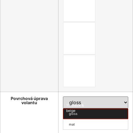
08-black & red
09-black &
blue
10-black &
nature brown
Povrchová úprava
volantu
11-black &
beige
gloss
mat