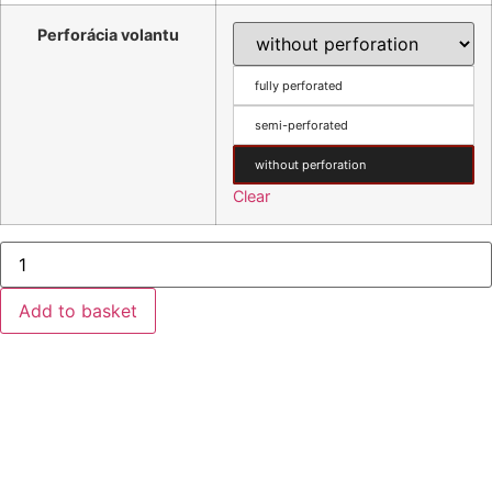
Perforácia volantu
fully perforated
semi-perforated
without perforation
Clear
Steering
Wheel
Cover
Type
Add to basket
DX
52/9.4
quantity