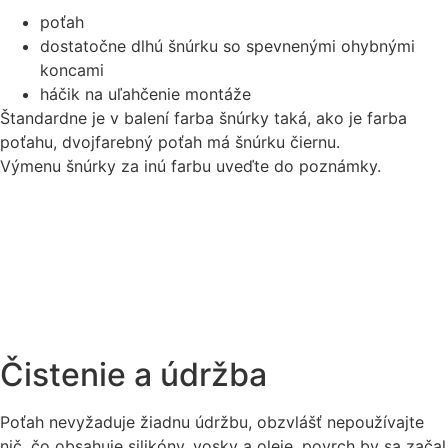
poťah
dostatočne dlhú šnúrku so spevnenými ohybnými
koncami
háčik na uľahčenie montáže
Štandardne je v balení farba šnúrky taká, ako je farba
poťahu, dvojfarebný poťah má šnúrku čiernu.
Výmenu šnúrky za inú farbu uveďte do poznámky.
Čistenie a údržba
Poťah nevyžaduje žiadnu údržbu, obzvlášť nepoužívajte
nič, čo obsahuje silikóny, vosky a oleje, povrch by sa začal