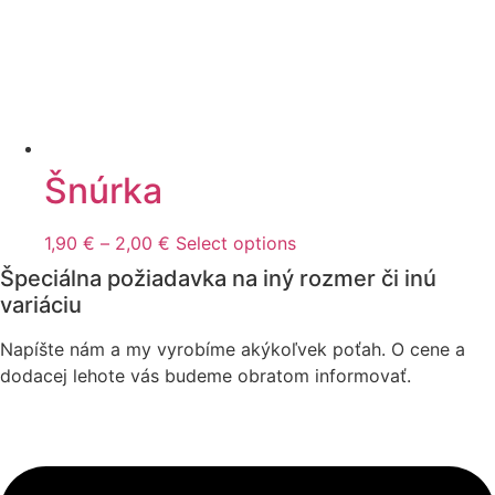
Šnúrka
Price
This
1,90
€
–
2,00
€
Select options
range:
product
Špeciálna požiadavka na iný rozmer či inú
1,90 €
has
variáciu
through
multiple
2,00 €
variants.
Napíšte nám a my vyrobíme akýkoľvek poťah. O cene a
The
dodacej lehote vás budeme obratom informovať.
options
may
be
chosen