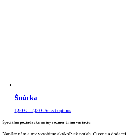
Šnúrka
Price
This
1,90
€
–
2,00
€
Select options
range:
product
1,90 €
has
Špeciálna požiadavka na iný rozmer či inú variáciu
through
multiple
2,00 €
variants.
Napíšte nám a my vyrobíme akýkoľvek poťah. O cene a dodacej