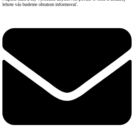
The
lehote vás budeme obratom informovať.
options
may
be
chosen
on
the
product
page