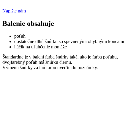
Napíšte nám
Balenie obsahuje
poťah
dostatočne dlhú šnúrku so spevnenými ohybnými koncami
háčik na uľahčenie montáže
Štandardne je v balení farba šnúrky taká, ako je farba poťahu,
dvojfarebný poťah má šnúrku čiernu.
Výmenu šnúrky za inú farbu uveďte do poznámky.