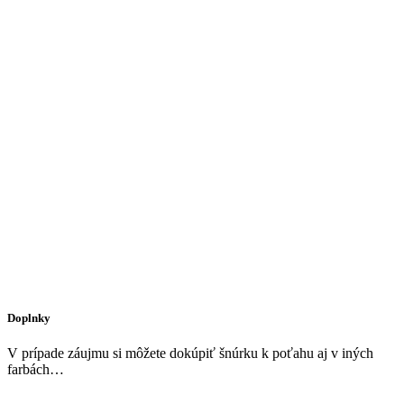
Doplnky
V prípade záujmu si môžete dokúpiť šnúrku k poťahu aj v iných
farbách…