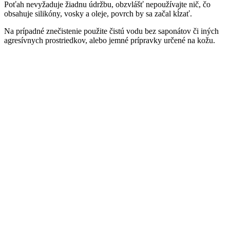
Poťah nevyžaduje žiadnu údržbu, obzvlášť nepoužívajte nič, čo
obsahuje silikóny, vosky a oleje, povrch by sa začal kĺzať.
Na prípadné znečistenie použite čistú vodu bez saponátov či iných
agresívnych prostriedkov, alebo jemné prípravky určené na kožu.