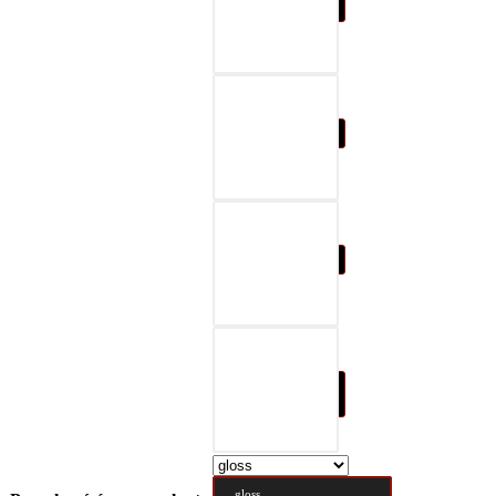
07-black & gray
08-black & red
09-black & blue
10-black & nature
brown
gloss