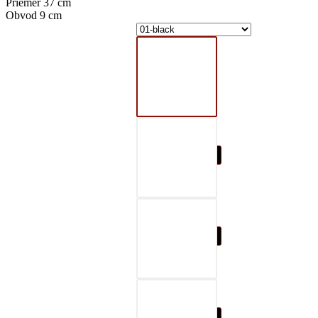
Priemer 37 cm
Obvod 9 cm
01-black
02-gray
03-red