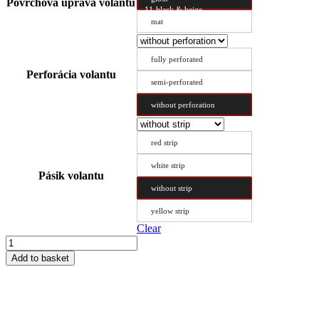
Povrchová úprava volantu
11-black & beige
mat
fully perforated
Perforácia volantu
semi-perforated
without perforation
red strip
white strip
Pásik volantu
without strip
yellow strip
Clear
Steering
Wheel
Add to basket
Cover
Type
A
37/9
quantity