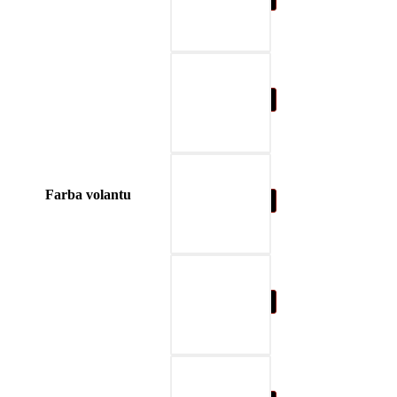
04-blue
Farba volantu
05-nature brown
06-beige