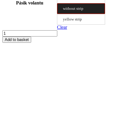
Pásik volantu
without strip
yellow strip
Clear
Steering
Wheel
Add to basket
Cover
Type
A
38.5/9
quantity