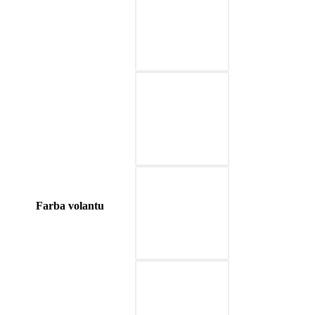
03-red
04-blue
05-nature brown
Farba volantu
06-beige