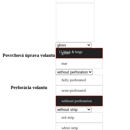
10-black & nature
brown
11-black & beige
gloss
Povrchová úprava volantu
mat
fully perforated
Perforácia volantu
semi-perforated
without perforation
red strip
white strip