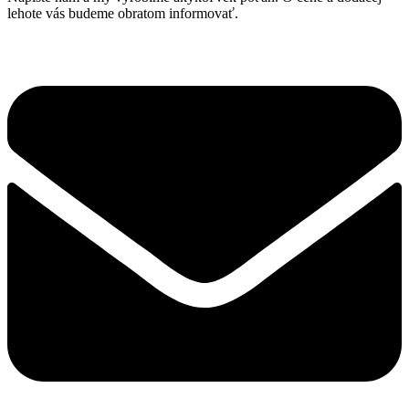
The
lehote vás budeme obratom informovať.
options
may
be
chosen
on
the
product
page