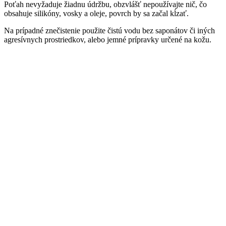
Poťah nevyžaduje žiadnu údržbu, obzvlášť nepoužívajte nič, čo
obsahuje silikóny, vosky a oleje, povrch by sa začal kĺzať.
Na prípadné znečistenie použite čistú vodu bez saponátov či iných
agresívnych prostriedkov, alebo jemné prípravky určené na kožu.