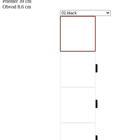
Priemer 39 cm
Obvod 8.6 cm
01-black
02-gray
03-red