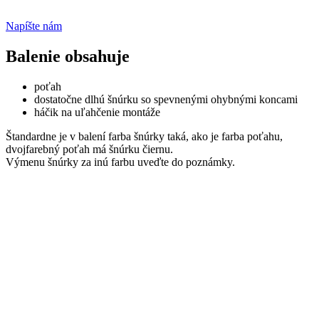
Napíšte nám
Balenie obsahuje
poťah
dostatočne dlhú šnúrku so spevnenými ohybnými koncami
háčik na uľahčenie montáže
Štandardne je v balení farba šnúrky taká, ako je farba poťahu,
dvojfarebný poťah má šnúrku čiernu.
Výmenu šnúrky za inú farbu uveďte do poznámky.