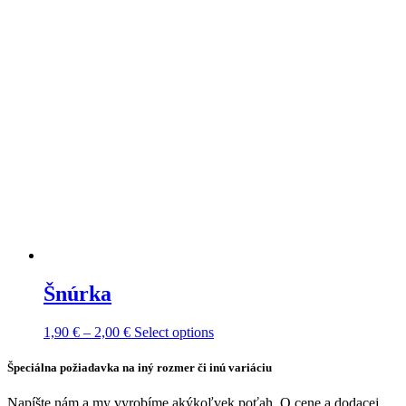
Šnúrka
Price
This
1,90
€
–
2,00
€
Select options
range:
product
1,90 €
has
Špeciálna požiadavka na iný rozmer či inú variáciu
through
multiple
2,00 €
variants.
Napíšte nám a my vyrobíme akýkoľvek poťah. O cene a dodacej