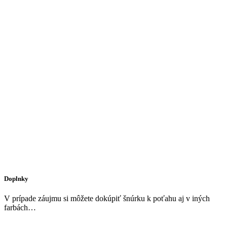
Doplnky
V prípade záujmu si môžete dokúpiť šnúrku k poťahu aj v iných
farbách…