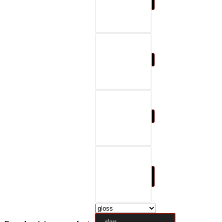
07-black & gray
08-black & red
09-black & blue
10-black & nature
brown
gloss