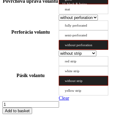
Povrchová úprava volantu
11-black & beige
mat
fully perforated
Perforácia volantu
semi-perforated
without perforation
red strip
white strip
Pásik volantu
without strip
yellow strip
Clear
Steering
Wheel
Add to basket
Cover
Type
A
39/8.6
quantity