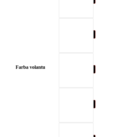
04-blue
Farba volantu
05-nature brown
06-beige