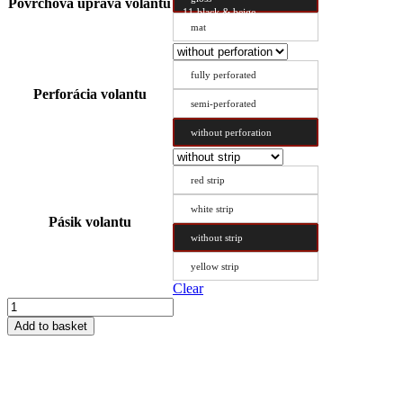
Povrchová úprava volantu
11-black & beige
mat
fully perforated
Perforácia volantu
semi-perforated
without perforation
red strip
white strip
Pásik volantu
without strip
yellow strip
Clear
Steering
Wheel
Add to basket
Cover
Type
AX
37.5/10.8
quantity