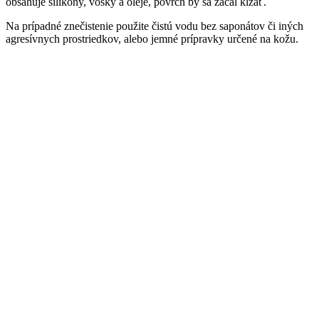
obsahuje silikóny, vosky a oleje, povrch by sa začal kĺzať.
Na prípadné znečistenie použite čistú vodu bez saponátov či iných
agresívnych prostriedkov, alebo jemné prípravky určené na kožu.