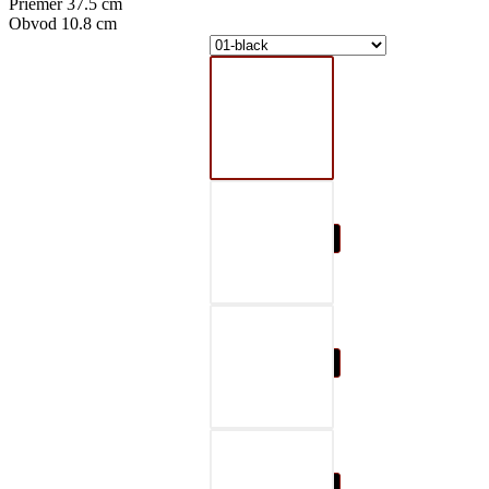
Priemer 37.5 cm
Obvod 10.8 cm
01-black
02-gray
03-red