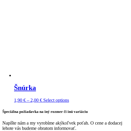
Šnúrka
Price
This
1,90
€
–
2,00
€
Select options
range:
product
1,90 €
has
Špeciálna požiadavka na iný rozmer či inú variáciu
through
multiple
2,00 €
variants.
Napíšte nám a my vyrobíme akýkoľvek poťah. O cene a dodacej
The
lehote vás budeme obratom informovať.