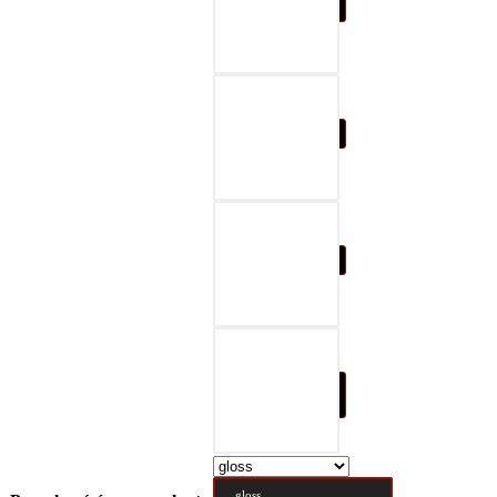
07-black & gray
08-black & red
09-black & blue
10-black & nature
brown
gloss