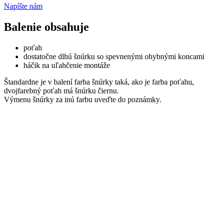
Napíšte nám
Balenie obsahuje
poťah
dostatočne dlhú šnúrku so spevnenými ohybnými koncami
háčik na uľahčenie montáže
Štandardne je v balení farba šnúrky taká, ako je farba poťahu,
dvojfarebný poťah má šnúrku čiernu.
Výmenu šnúrky za inú farbu uveďte do poznámky.