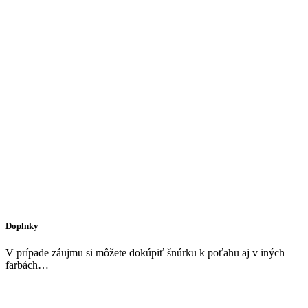
Doplnky
V prípade záujmu si môžete dokúpiť šnúrku k poťahu aj v iných
farbách…