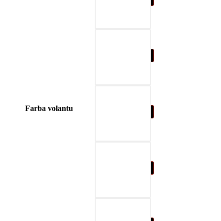
04-blue
Farba volantu
05-nature brown
06-beige