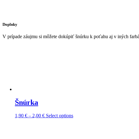
Doplnky
V prípade záujmu si môžete dokúpiť šnúrku k poťahu aj v iných far
Šnúrka
Price
This
1,90
€
–
2,00
€
Select options
range:
product
1,90 €
has
through
multiple
2,00 €
variants.