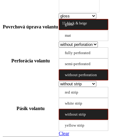
11-black & beige
gloss
Povrchová úprava volantu
mat
fully perforated
Perforácia volantu
semi-perforated
without perforation
red strip
white strip
Pásik volantu
without strip
yellow strip
Clear