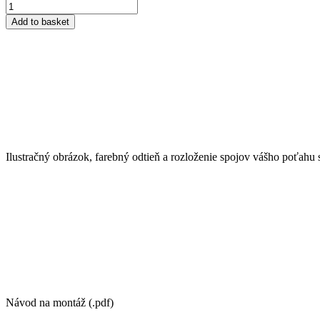
Steering
Wheel
Add to basket
Cover
Type
AX
37.5/11.4
quantity
Ilustračný obrázok, farebný odtieň a rozloženie spojov vášho poťahu 
Návod na montáž (.pdf)