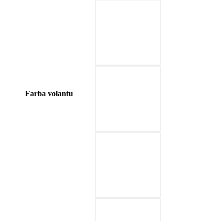
04-blue
05-nature brown
Farba volantu
06-beige
07-black & gray