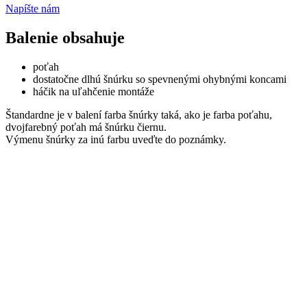
Napíšte nám
Balenie obsahuje
poťah
dostatočne dlhú šnúrku so spevnenými ohybnými koncami
háčik na uľahčenie montáže
Štandardne je v balení farba šnúrky taká, ako je farba poťahu,
dvojfarebný poťah má šnúrku čiernu.
Výmenu šnúrky za inú farbu uveďte do poznámky.