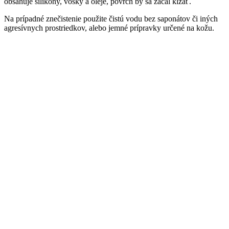
obsahuje silikóny, vosky a oleje, povrch by sa začal kĺzať.
Na prípadné znečistenie použite čistú vodu bez saponátov či iných
agresívnych prostriedkov, alebo jemné prípravky určené na kožu.