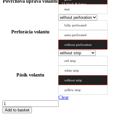
Povrchová úprava volantu
11-black & beige
mat
fully perforated
Perforácia volantu
semi-perforated
without perforation
red strip
white strip
Pásik volantu
without strip
yellow strip
Clear
Steering
Wheel
Add to basket
Cover
Type
AX
38.5/10.2
quantity