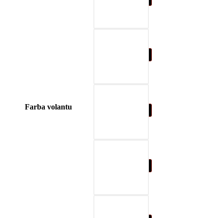
04-blue
Farba volantu
05-nature brown
06-beige