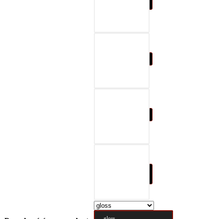
07-black & gray
08-black & red
09-black & blue
10-black & nature
brown
gloss