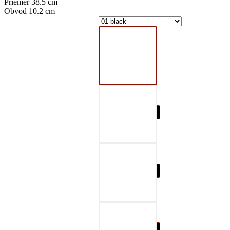
Priemer 38.5 cm
Obvod 10.2 cm
01-black
02-gray
03-red