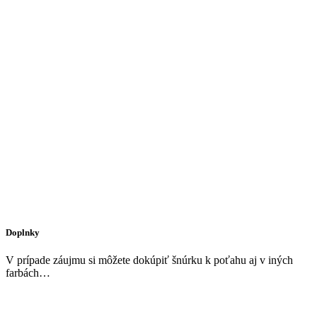
Doplnky
V prípade záujmu si môžete dokúpiť šnúrku k poťahu aj v iných
farbách…