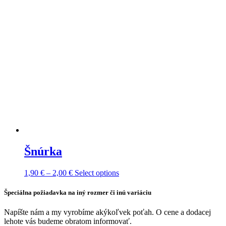
Šnúrka
Price
This
1,90
€
–
2,00
€
Select options
range:
product
1,90 €
has
Špeciálna požiadavka na iný rozmer či inú variáciu
through
multiple
2,00 €
variants.
Napíšte nám a my vyrobíme akýkoľvek poťah. O cene a dodacej
The
lehote vás budeme obratom informovať.