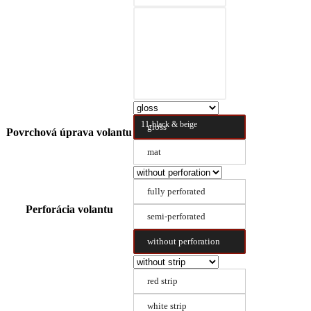
10-black & nature
brown
11-black & beige
gloss
Povrchová úprava volantu
mat
fully perforated
Perforácia volantu
semi-perforated
without perforation
red strip
white strip