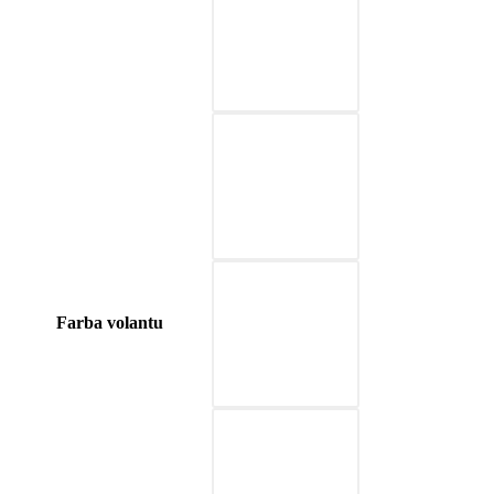
03-red
04-blue
05-nature brown
Farba volantu
06-beige