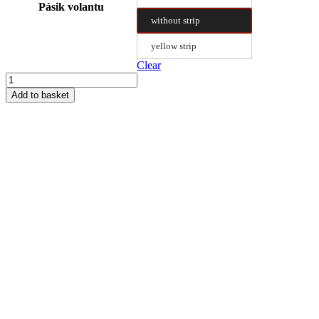
Pásik volantu
without strip
yellow strip
Clear
Steering
Wheel
Add to basket
Cover
Type
B
39/9.2
quantity