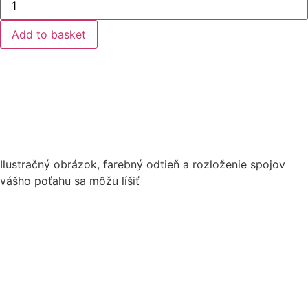
Wheel
Cover
Type
Add to basket
B
42/8.8
quantity
Ilustračný obrázok, farebný odtieň a rozloženie spojov
vášho poťahu sa môžu líšiť