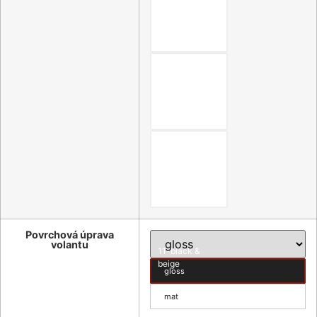
08-black & red
09-black &
blue
10-black &
nature brown
Povrchová úprava
volantu
11-black &
beige
gloss
mat