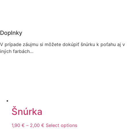
Doplnky
V prípade záujmu si môžete dokúpiť šnúrku k poťahu aj v
iných farbách…
Šnúrka
Price
This
1,90
€
–
2,00
€
Select options