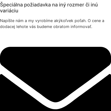
range:
product
Špeciálna požiadavka na iný rozmer či inú
1,90 €
has
variáciu
through
multiple
2,00 €
variants.
Napíšte nám a my vyrobíme akýkoľvek poťah. O cene a
The
dodacej lehote vás budeme obratom informovať.
options
may
be
chosen
on
the
product
page