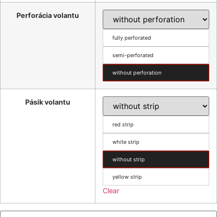
Perforácia volantu
fully perforated
semi-perforated
without perforation
Pásik volantu
red strip
white strip
without strip
yellow strip
Clear
Steering