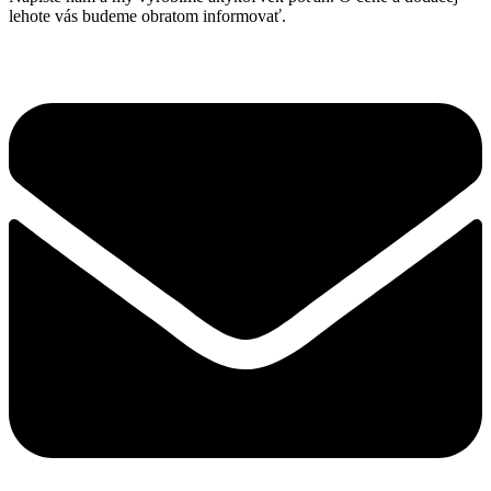
The
lehote vás budeme obratom informovať.
options
may
be
chosen
on
the
product
page