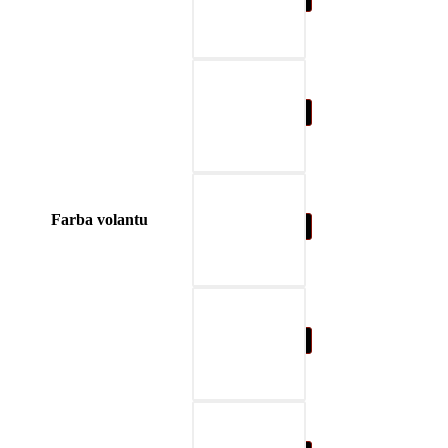
04-blue
Farba volantu
05-nature brown
06-beige