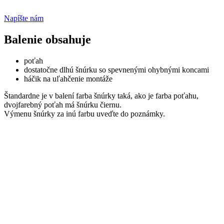
Napíšte nám
Balenie obsahuje
poťah
dostatočne dlhú šnúrku so spevnenými ohybnými koncami
háčik na uľahčenie montáže
Štandardne je v balení farba šnúrky taká, ako je farba poťahu,
dvojfarebný poťah má šnúrku čiernu.
Výmenu šnúrky za inú farbu uveďte do poznámky.