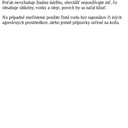
Poťah nevyžaduje žiadnu údržbu, obzvlášť nepoužívajte nič, čo
obsahuje silikóny, vosky a oleje, povrch by sa začal kĺzať.
Na prípadné znečistenie použite čistú vodu bez saponátov či iných
agresívnych prostriedkov, alebo jemné prípravky určené na kožu.