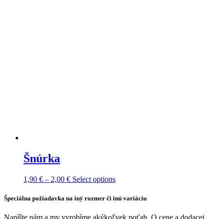
Šnúrka
Price
This
1,90
€
–
2,00
€
Select options
range:
product
1,90 €
has
Špeciálna požiadavka na iný rozmer či inú variáciu
through
multiple
2,00 €
variants.
Napíšte nám a my vyrobíme akýkoľvek poťah. O cene a dodacej