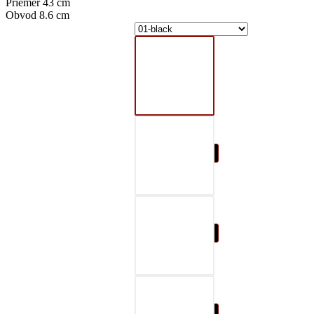
Priemer 43 cm
Obvod 8.6 cm
01-black
02-gray
03-red