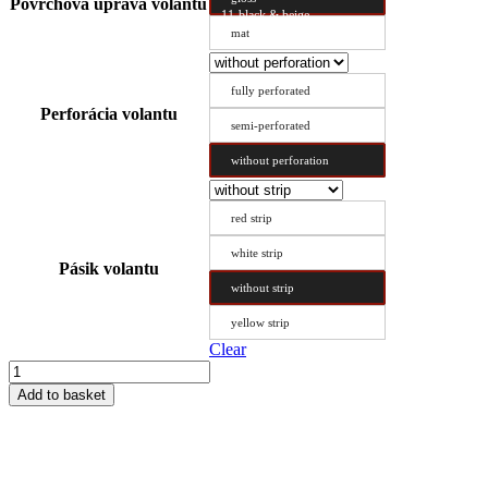
Povrchová úprava volantu
11-black & beige
mat
fully perforated
Perforácia volantu
semi-perforated
without perforation
red strip
white strip
Pásik volantu
without strip
yellow strip
Clear
Steering
Wheel
Add to basket
Cover
Type
B
43/8.6
quantity