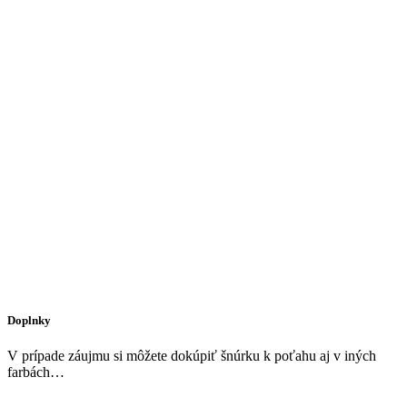
Doplnky
V prípade záujmu si môžete dokúpiť šnúrku k poťahu aj v iných
farbách…