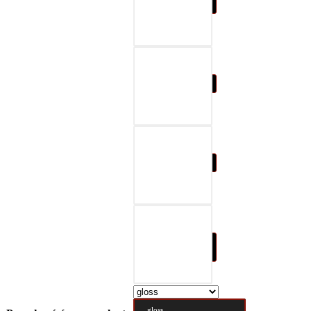
07-black & gray
08-black & red
09-black & blue
10-black & nature
brown
gloss