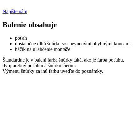
Napíšte nám
Balenie obsahuje
poťah
dostatočne dlhú šnúrku so spevnenými ohybnými koncami
háčik na uľahčenie montáže
Štandardne je v balení farba šnúrky taká, ako je farba poťahu,
dvojfarebný poťah má šnúrku čiernu.
Výmenu šnúrky za inú farbu uveďte do poznámky.