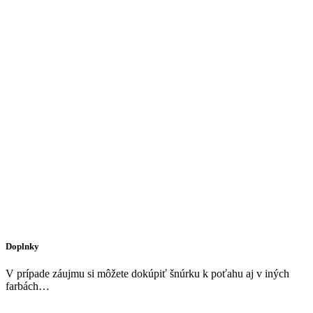
Doplnky
V prípade záujmu si môžete dokúpiť šnúrku k poťahu aj v iných
farbách…