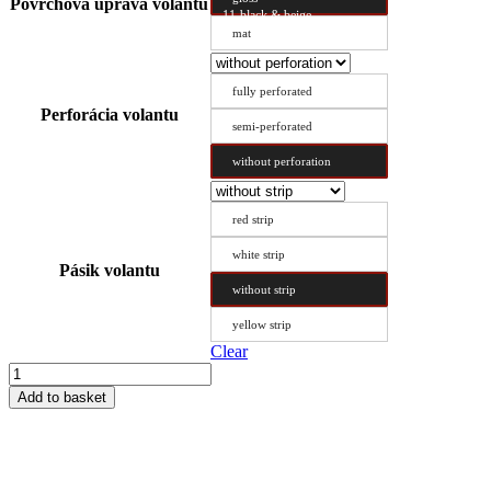
Povrchová úprava volantu
11-black & beige
mat
fully perforated
Perforácia volantu
semi-perforated
without perforation
red strip
white strip
Pásik volantu
without strip
yellow strip
Clear
Steering
Wheel
Add to basket
Cover
Type
B
43/8.8
quantity