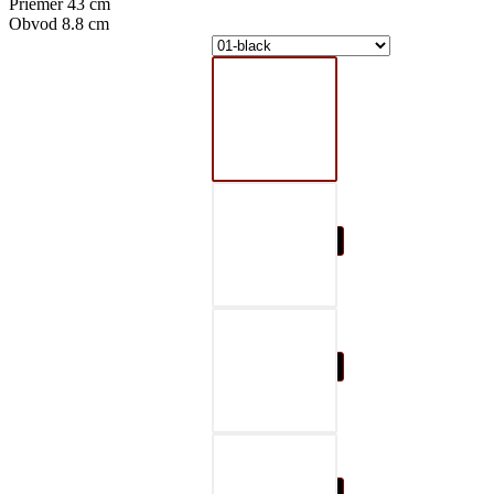
Priemer 43 cm
Obvod 8.8 cm
01-black
02-gray
03-red