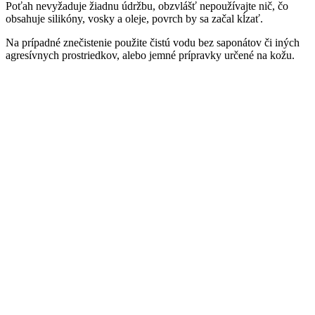
Poťah nevyžaduje žiadnu údržbu, obzvlášť nepoužívajte nič, čo
obsahuje silikóny, vosky a oleje, povrch by sa začal kĺzať.
Na prípadné znečistenie použite čistú vodu bez saponátov či iných
agresívnych prostriedkov, alebo jemné prípravky určené na kožu.