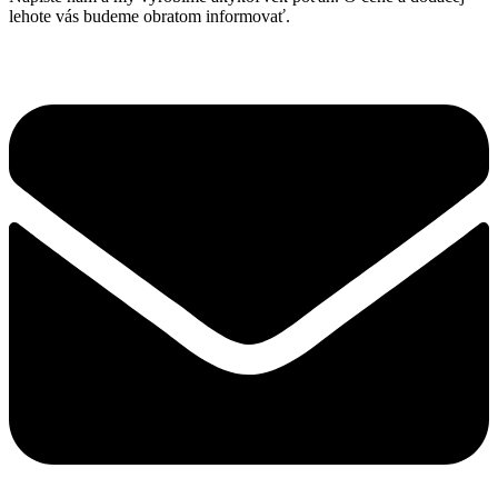
The
lehote vás budeme obratom informovať.
options
may
be
chosen
on
the
product
page