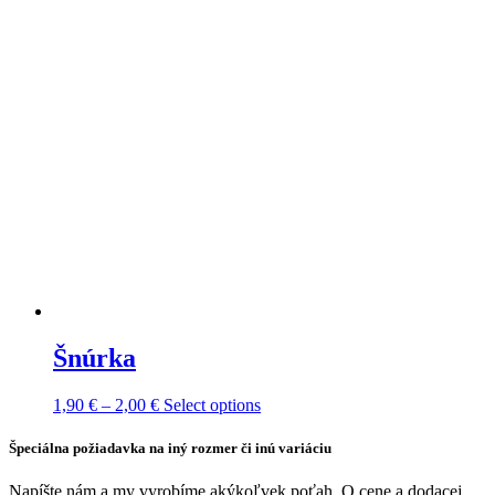
Šnúrka
Price
This
1,90
€
–
2,00
€
Select options
range:
product
1,90 €
has
Špeciálna požiadavka na iný rozmer či inú variáciu
through
multiple
2,00 €
variants.
Napíšte nám a my vyrobíme akýkoľvek poťah. O cene a dodacej