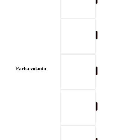
04-blue
Farba volantu
05-nature brown
06-beige