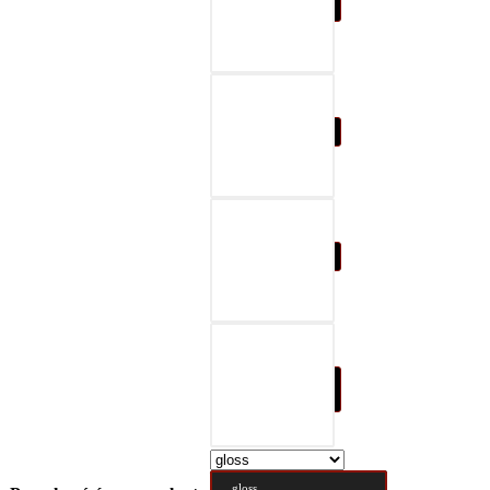
07-black & gray
08-black & red
09-black & blue
10-black & nature
brown
gloss