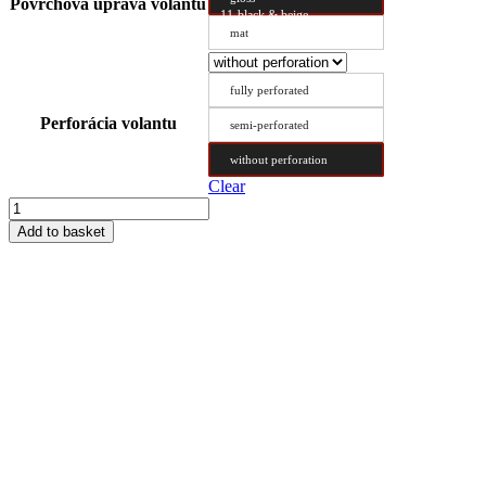
Povrchová úprava volantu
11-black & beige
mat
fully perforated
Perforácia volantu
semi-perforated
without perforation
Clear
Steering
Wheel
Add to basket
Cover
Type
BX
38.5/11.2
quantity