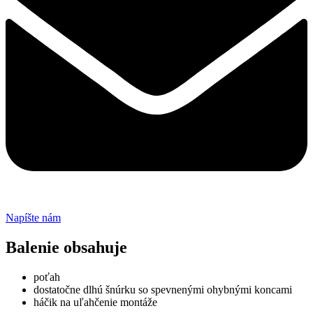
Napíšte nám
Balenie obsahuje
poťah
dostatočne dlhú šnúrku so spevnenými ohybnými koncami
háčik na uľahčenie montáže