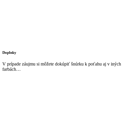
Doplnky
V prípade záujmu si môžete dokúpiť šnúrku k poťahu aj v iných
farbách…