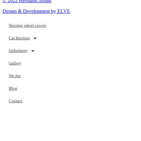
© 2022 Hermann Armin
Design & Development by ELVE
Steering wheel covers
Car Interiors
Upholstery
Gallery
We Are
Blog
Contact