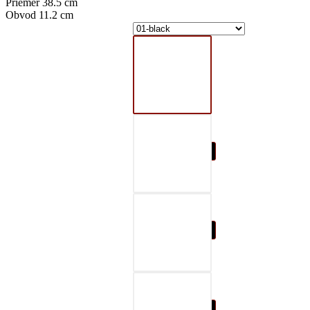
Priemer 38.5 cm
Obvod 11.2 cm
01-black
02-gray
03-red