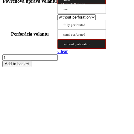
Povrchová úprava volantu
11-black & beige
mat
fully perforated
Perforácia volantu
semi-perforated
without perforation
Clear
Steering
Wheel
Add to basket
Cover
Type
BX
39/11
quantity