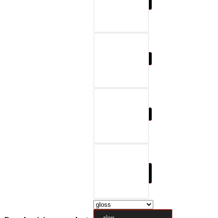
07-black & gray
08-black & red
09-black & blue
10-black & nature
brown
gloss