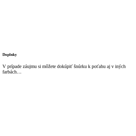
Doplnky
V prípade záujmu si môžete dokúpiť šnúrku k poťahu aj v iných
farbách…