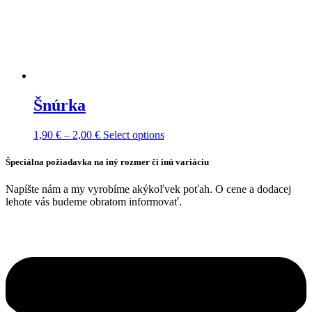
Šnúrka
Price
This
1,90
€
–
2,00
€
Select options
range:
product
1,90 €
has
Špeciálna požiadavka na iný rozmer či inú variáciu
through
multiple
2,00 €
variants.
Napíšte nám a my vyrobíme akýkoľvek poťah. O cene a dodacej
The
lehote vás budeme obratom informovať.
options
may
be
chosen
on
the
product
page