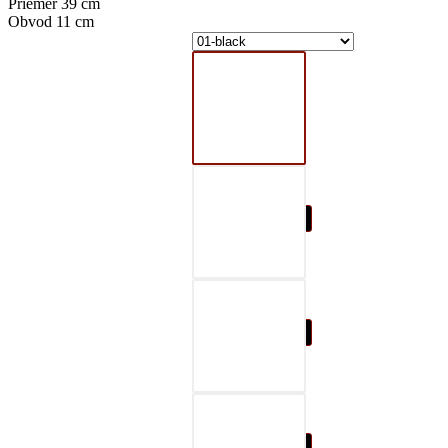
Priemer 39 cm
Obvod 11 cm
01-black
02-gray
03-red