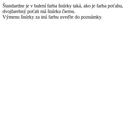
Štandardne je v balení farba šnúrky taká, ako je farba poťahu,
dvojfarebný poťah má šnúrku čiernu.
Výmenu šnúrky za inú farbu uveďte do poznámky.