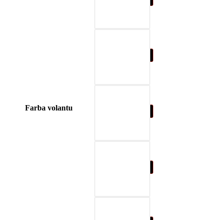
04-blue
Farba volantu
05-nature brown
06-beige