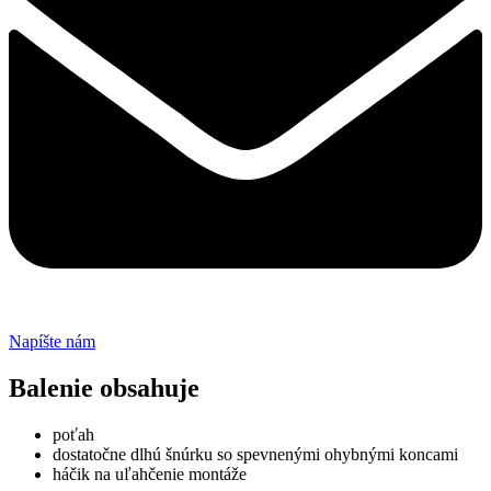
Napíšte nám
Balenie obsahuje
poťah
dostatočne dlhú šnúrku so spevnenými ohybnými koncami
háčik na uľahčenie montáže