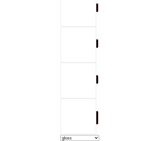
07-black & gray
08-black & red
09-black & blue
10-black & nature
brown