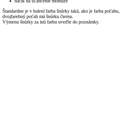
háčik na uľahčenie montáže
Štandardne je v balení farba šnúrky taká, ako je farba poťahu,
dvojfarebný poťah má šnúrku čiernu.
Výmenu šnúrky za inú farbu uveďte do poznámky.