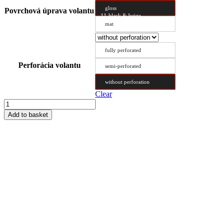
gloss
Povrchová úprava volantu
11-black & beige
mat
fully perforated
Perforácia volantu
semi-perforated
without perforation
Clear
Steering
Wheel
Add to basket
Cover
Type
BX
42/9.8
quantity