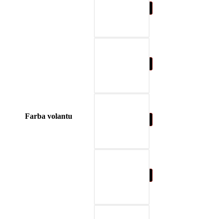
03-red
04-blue
Farba volantu
05-nature brown
06-beige