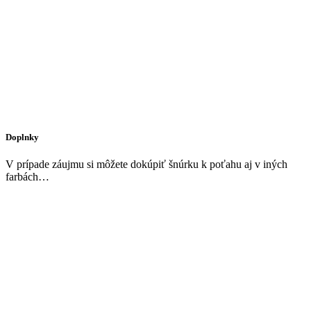
Doplnky
V prípade záujmu si môžete dokúpiť šnúrku k poťahu aj v iných
farbách…