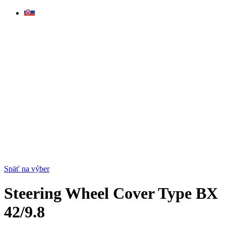
Skip
to
content
Späť na výber
Steering Wheel Cover Type BX
42/9.8