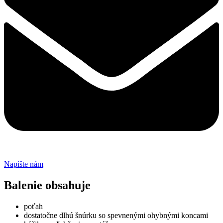
Napíšte nám
Balenie obsahuje
poťah
dostatočne dlhú šnúrku so spevnenými ohybnými koncami