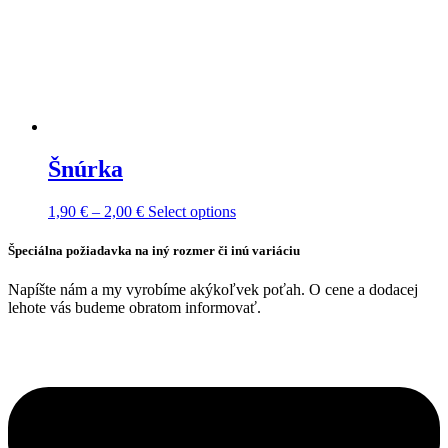
Šnúrka
Price
This
1,90
€
–
2,00
€
Select options
range:
product
1,90 €
has
Špeciálna požiadavka na iný rozmer či inú variáciu
through
multiple
2,00 €
variants.
Napíšte nám a my vyrobíme akýkoľvek poťah. O cene a dodacej
The
lehote vás budeme obratom informovať.
options
may
be
chosen
on
the
product
page