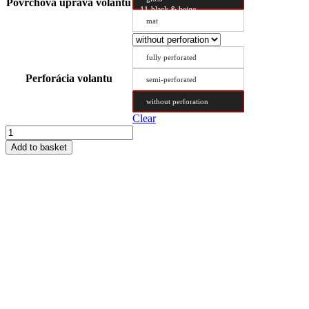
Povrchová úprava volantu
11-black & beige
mat
fully perforated
Perforácia volantu
semi-perforated
without perforation
Clear
Steering
Wheel
Add to basket
Cover
Type
C
45/8.8
quantity