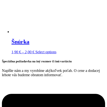
Šnúrka
Price
This
1,90
€
–
2,00
€
Select options
range:
product
1,90 €
has
Špeciálna požiadavka na iný rozmer či inú variáciu
through
multiple
2,00 €
variants.
Napíšte nám a my vyrobíme akýkoľvek poťah. O cene a dodacej
The
lehote vás budeme obratom informovať.
options
may
be
chosen
on
the
product