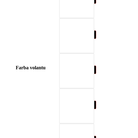
04-blue
Farba volantu
05-nature brown
06-beige