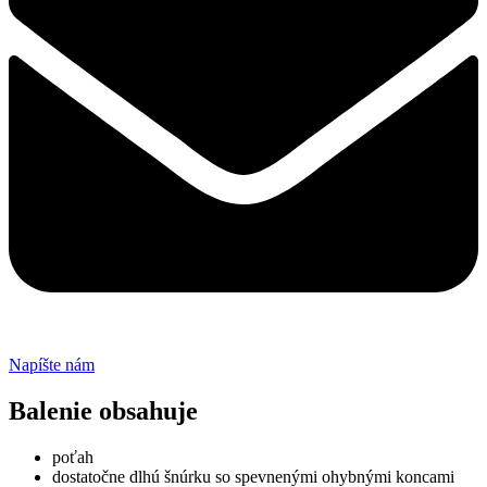
page
Napíšte nám
Balenie obsahuje
poťah
dostatočne dlhú šnúrku so spevnenými ohybnými koncami