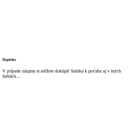
Doplnky
V prípade záujmu si môžete dokúpiť šnúrku k poťahu aj v iných
farbách…