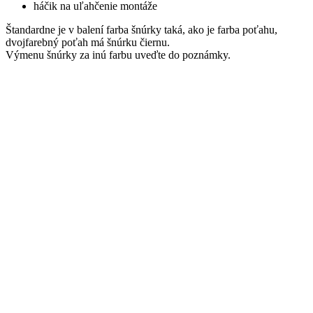
háčik na uľahčenie montáže
Štandardne je v balení farba šnúrky taká, ako je farba poťahu,
dvojfarebný poťah má šnúrku čiernu.
Výmenu šnúrky za inú farbu uveďte do poznámky.