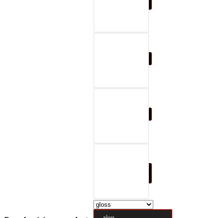
07-black & gray
08-black & red
09-black & blue
10-black & nature
brown
gloss