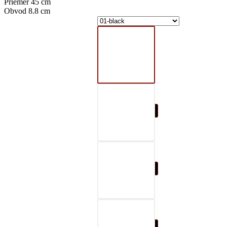
Priemer 45 cm
Obvod 8.8 cm
01-black
02-gray
03-red