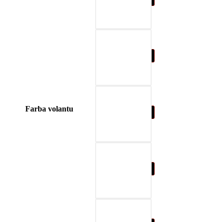
04-blue
Farba volantu
05-nature brown
06-beige