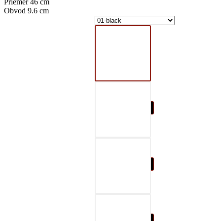
Priemer 46 cm
Obvod 9.6 cm
01-black
02-gray
03-red