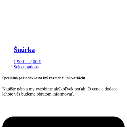
Šnúrka
Price
1,90
€
–
2,00
€
This
range:
Select options
product
1,90 €
has
through
Špeciálna požiadavka na iný rozmer či inú variáciu
multiple
2,00 €
variants.
Napíšte nám a my vyrobíme akýkoľvek poťah. O cene a dodacej
The
lehote vás budeme obratom informovať.
options
may
be
chosen
on
the