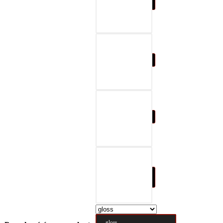
07-black & gray
08-black & red
09-black & blue
10-black & nature
brown
gloss