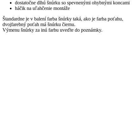
dostatočne dlhú šnúrku so spevnenými ohybnými koncami
háčik na uľahčenie montáže
Štandardne je v balení farba šnúrky taká, ako je farba poťahu,
dvojfarebný poťah má šnúrku čiernu.
Výmenu šnúrky za inú farbu uveďte do poznámky.