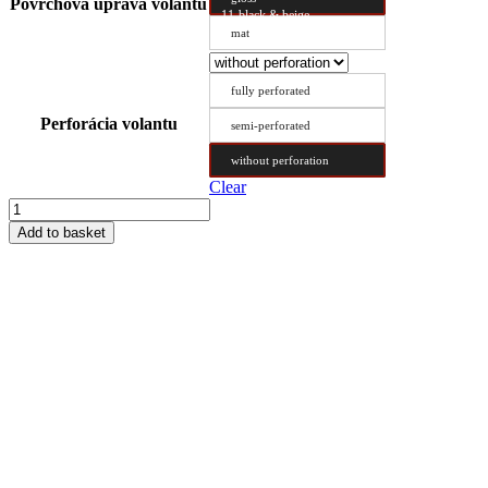
Povrchová úprava volantu
11-black & beige
mat
fully perforated
Perforácia volantu
semi-perforated
without perforation
Clear
Steering
Wheel
Add to basket
Cover
Type
C
46/9.6
quantity