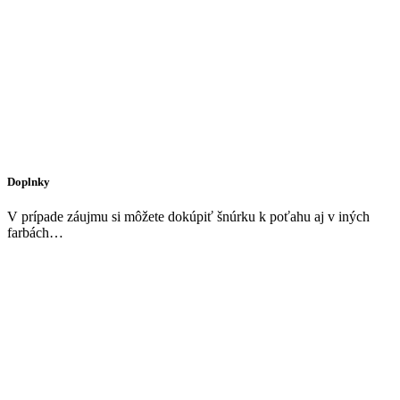
Doplnky
V prípade záujmu si môžete dokúpiť šnúrku k poťahu aj v iných
farbách…