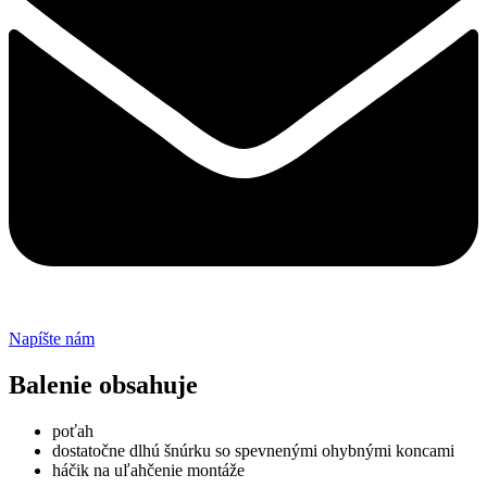
Napíšte nám
Balenie obsahuje
poťah
dostatočne dlhú šnúrku so spevnenými ohybnými koncami
háčik na uľahčenie montáže