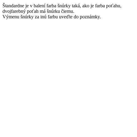
Štandardne je v balení farba šnúrky taká, ako je farba poťahu,
dvojfarebný poťah má šnúrku čiernu.
Výmenu šnúrky za inú farbu uveďte do poznámky.