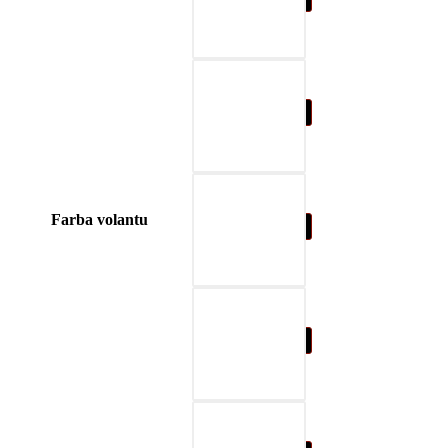
04-blue
Farba volantu
05-nature brown
06-beige