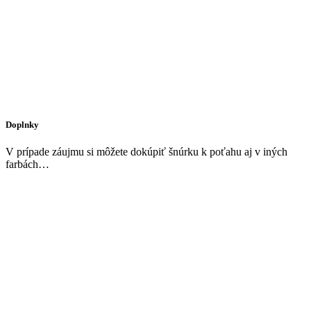
Doplnky
V prípade záujmu si môžete dokúpiť šnúrku k poťahu aj v iných
farbách…