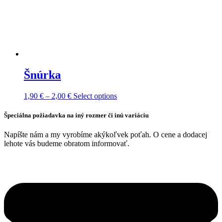
Šnúrka
Price
This
1,90
€
–
2,00
€
Select options
range:
product
1,90 €
has
Špeciálna požiadavka na iný rozmer či inú variáciu
through
multiple
2,00 €
variants.
Napíšte nám a my vyrobíme akýkoľvek poťah. O cene a dodacej
The
lehote vás budeme obratom informovať.
options
may
be
chosen
on
the
product
page