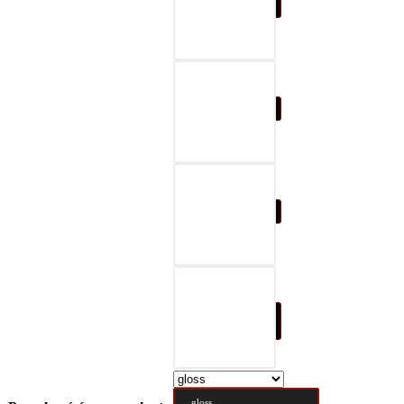
07-black & gray
08-black & red
09-black & blue
10-black & nature
brown
gloss