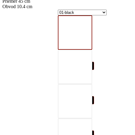
Priemer 45 cm
Obvod 10.4 cm
01-black
02-gray
03-red