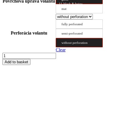
Povrchová úprava volantu
11-black & beige
mat
fully perforated
Perforácia volantu
semi-perforated
without perforation
Clear
Steering
Wheel
Add to basket
Cover
Type
CX
45/10.4
quantity