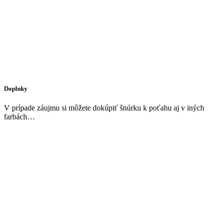
Doplnky
V prípade záujmu si môžete dokúpiť šnúrku k poťahu aj v iných
farbách…