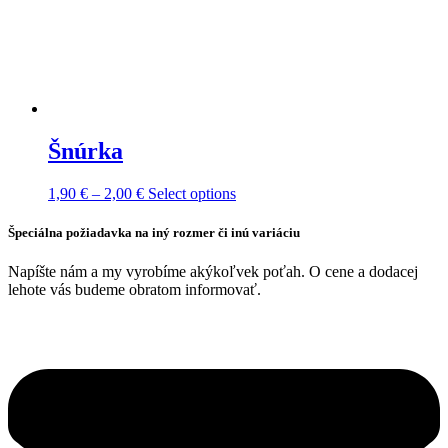
Šnúrka
Price
This
1,90
€
–
2,00
€
Select options
range:
product
1,90 €
has
Špeciálna požiadavka na iný rozmer či inú variáciu
through
multiple
2,00 €
variants.
Napíšte nám a my vyrobíme akýkoľvek poťah. O cene a dodacej
The
lehote vás budeme obratom informovať.
options
may
be
chosen
on
the
product
page