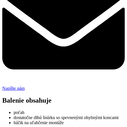
Napíšte nám
Balenie obsahuje
poťah
dostatočne dlhú šnúrku so spevnenými ohybnými koncami
háčik na uľahčenie montáže