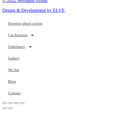
© 2022 Hermann Armin
Design & Development by ELVE
Steering wheel covers
Car Interiors
Upholstery
Gallery
We Are
Blog
Contact