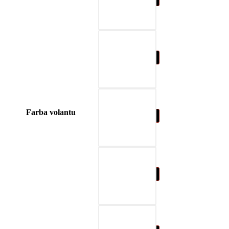
04-blue
Farba volantu
05-nature brown
06-beige