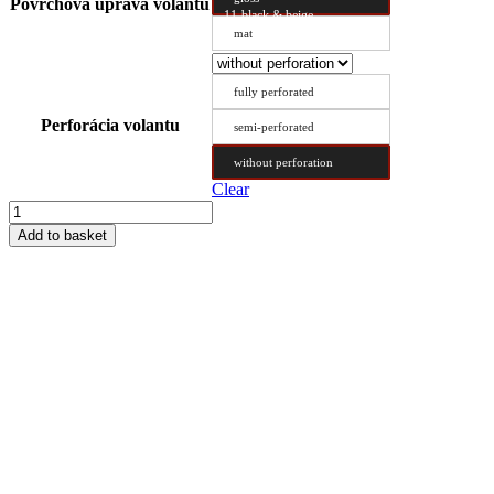
Povrchová úprava volantu
11-black & beige
mat
fully perforated
Perforácia volantu
semi-perforated
without perforation
Clear
Steering
Wheel
Add to basket
Cover
Type
CX
45/10
quantity