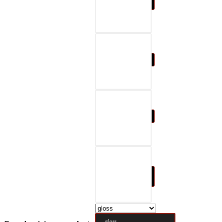
07-black & gray
08-black & red
09-black & blue
10-black & nature
brown
gloss