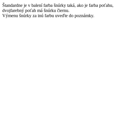
Štandardne je v balení farba šnúrky taká, ako je farba poťahu,
dvojfarebný poťah má šnúrku čiernu.
Výmenu šnúrky za inú farbu uveďte do poznámky.