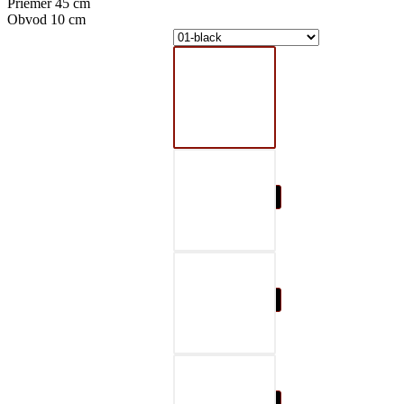
Priemer 45 cm
Obvod 10 cm
01-black
02-gray
03-red