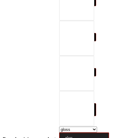
07-black & gray
08-black & red
09-black & blue
10-black & nature
brown
gloss