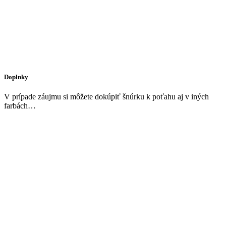
Doplnky
V prípade záujmu si môžete dokúpiť šnúrku k poťahu aj v iných
farbách…