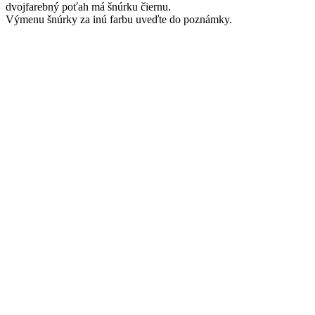
dvojfarebný poťah má šnúrku čiernu.
Výmenu šnúrky za inú farbu uveďte do poznámky.