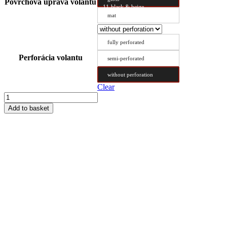
Povrchová úprava volantu
11-black & beige
mat
fully perforated
Perforácia volantu
semi-perforated
without perforation
Clear
Steering
Wheel
Add to basket
Cover
Type
D
48/9.6
quantity