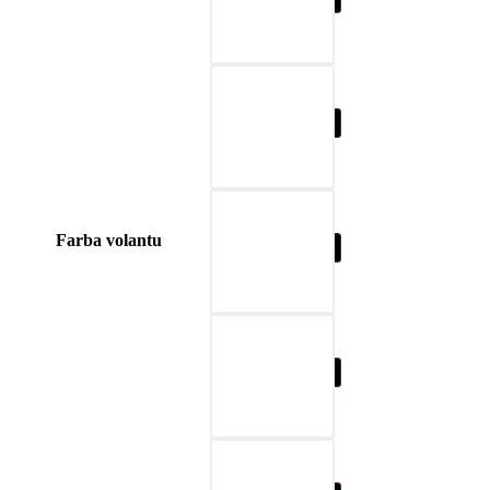
04-blue
Farba volantu
05-nature brown
06-beige