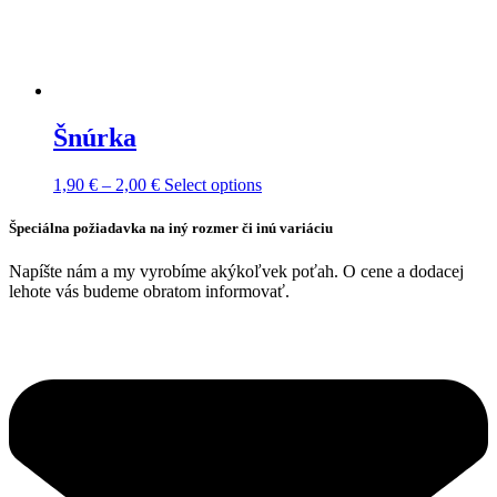
Šnúrka
Price
This
1,90
€
–
2,00
€
Select options
range:
product
1,90 €
has
Špeciálna požiadavka na iný rozmer či inú variáciu
through
multiple
2,00 €
variants.
Napíšte nám a my vyrobíme akýkoľvek poťah. O cene a dodacej
The
lehote vás budeme obratom informovať.
options
may
be
chosen
on
the
product
page