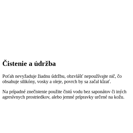
Čistenie a údržba
Poťah nevyžaduje žiadnu údržbu, obzvlášť nepoužívajte nič, čo
obsahuje silikóny, vosky a oleje, povrch by sa začal kĺzať.
Na prípadné znečistenie použite čistú vodu bez saponátov či iných
agresívnych prostriedkov, alebo jemné prípravky určené na kožu.