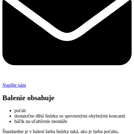
Napíšte nám
Balenie obsahuje
poťah
dostatočne dlhú šnúrku so spevnenými ohybnými koncami
háčik na uľahčenie montáže
Štandardne je v balení farba šnúrky taká, ako je farba poťahu,