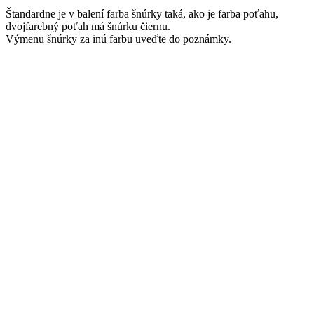
Štandardne je v balení farba šnúrky taká, ako je farba poťahu,
dvojfarebný poťah má šnúrku čiernu.
Výmenu šnúrky za inú farbu uveďte do poznámky.