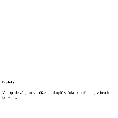
Doplnky
V prípade záujmu si môžete dokúpiť šnúrku k poťahu aj v iných
farbách…