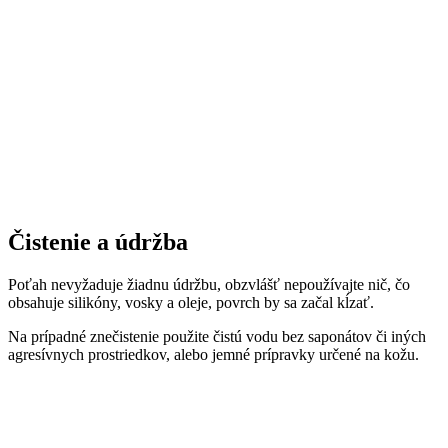
Čistenie a údržba
Poťah nevyžaduje žiadnu údržbu, obzvlášť nepoužívajte nič, čo
obsahuje silikóny, vosky a oleje, povrch by sa začal kĺzať.
Na prípadné znečistenie použite čistú vodu bez saponátov či iných
agresívnych prostriedkov, alebo jemné prípravky určené na kožu.