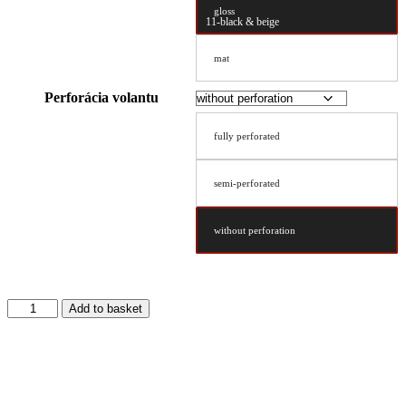
gloss
11-black & beige
mat
Perforácia volantu
fully perforated
semi-perforated
without perforation
Steering
Add to basket
Wheel
Cover
Type
D
49/9.6
quantity