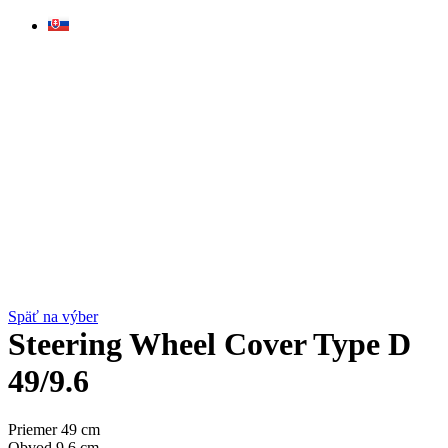
Skip
to
content
Späť na výber
Steering Wheel Cover Type D
49/9.6
Priemer 49 cm
Obvod 9.6 cm