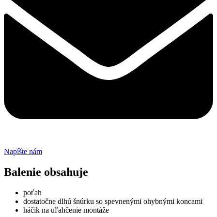
Napíšte nám
Balenie obsahuje
poťah
dostatočne dlhú šnúrku so spevnenými ohybnými koncami
háčik na uľahčenie montáže