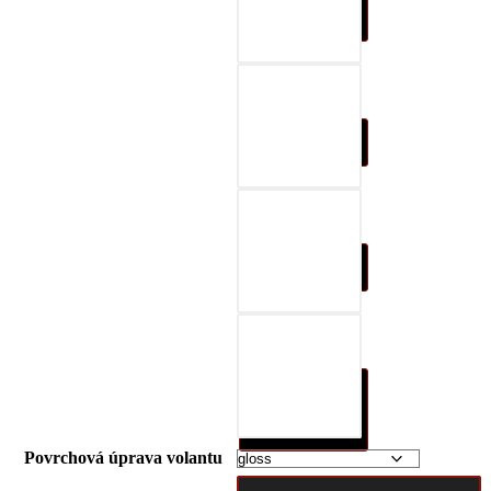
07-black & gray
08-black & red
09-black & blue
10-black & nature
brown
Povrchová úprava volantu