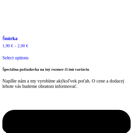
Šnúrka
Price
1,90
€
–
2,00
€
range:
This
1,90 €
Select options
product
through
has
2,00 €
multiple
Špeciálna požiadavka na iný rozmer či inú variáciu
variants.
The
Napíšte nám a my vyrobíme akýkoľvek poťah. O cene a dodacej
options
lehote vás budeme obratom informovať.
may
be
chosen
on
the
product
page