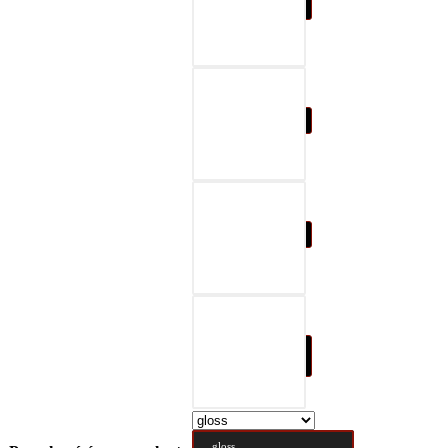
07-black & gray
08-black & red
09-black & blue
10-black & nature
brown
gloss