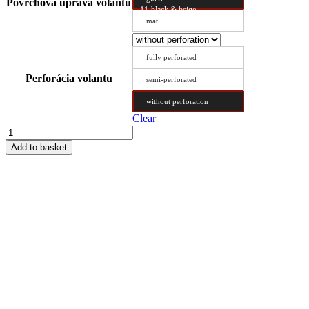
Povrchová úprava volantu
11-black & beige
mat
fully perforated
Perforácia volantu
semi-perforated
without perforation
Clear
Steering
Wheel
Add to basket
Cover
Type
DX
48/11.2
quantity