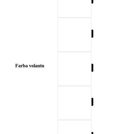
04-blue
Farba volantu
05-nature brown
06-beige