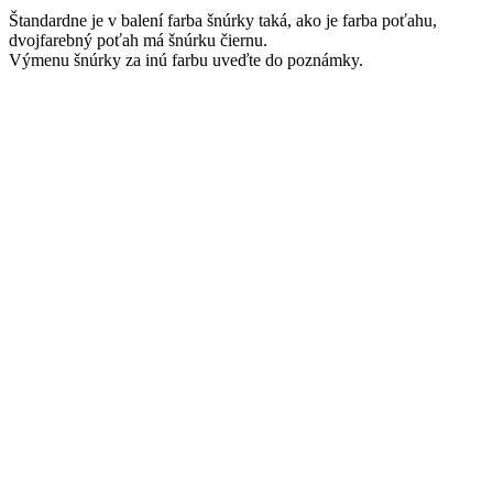
Štandardne je v balení farba šnúrky taká, ako je farba poťahu,
dvojfarebný poťah má šnúrku čiernu.
Výmenu šnúrky za inú farbu uveďte do poznámky.