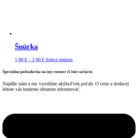
Šnúrka
Price
This
1,90
€
–
2,00
€
Select options
range:
product
1,90 €
has
Špeciálna požiadavka na iný rozmer či inú variáciu
through
multiple
2,00 €
variants.
Napíšte nám a my vyrobíme akýkoľvek poťah. O cene a dodacej
The
lehote vás budeme obratom informovať.
options
may
be
chosen
on
the
product
page