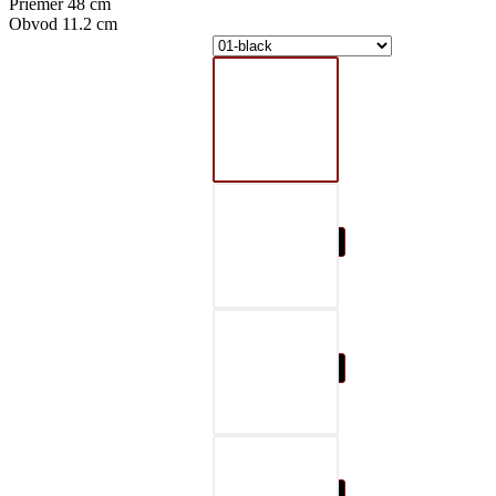
Priemer 48 cm
Obvod 11.2 cm
01-black
02-gray
03-red