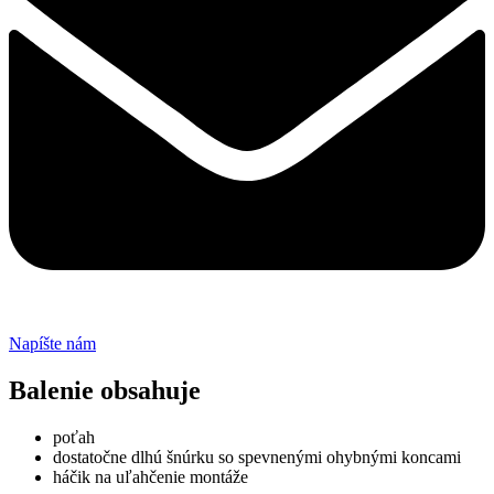
Napíšte nám
Balenie obsahuje
poťah
dostatočne dlhú šnúrku so spevnenými ohybnými koncami
háčik na uľahčenie montáže