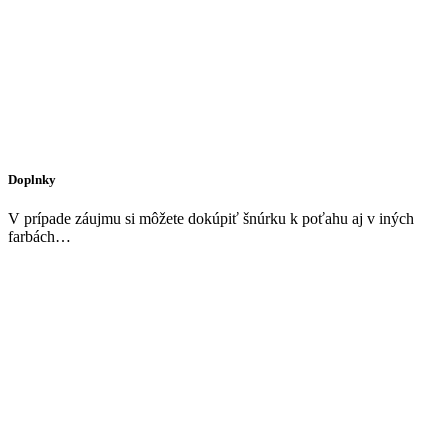
Doplnky
V prípade záujmu si môžete dokúpiť šnúrku k poťahu aj v iných
farbách…