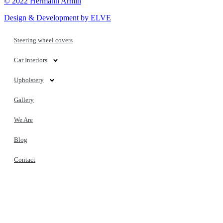
© 2022 Hermann Armin
Design & Development by ELVE
Steering wheel covers
Car Interiors
Upholstery
Gallery
We Are
Blog
Contact