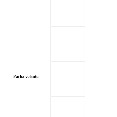
03-red
04-blue
05-nature brown
Farba volantu
06-beige