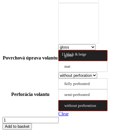
10-black & nature
brown
11-black & beige
gloss
Povrchová úprava volantu
mat
fully perforated
Perforácia volantu
semi-perforated
without perforation
Clear
Steering
Wheel
Add to basket
Cover
Type