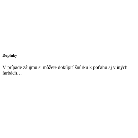
Doplnky
V prípade záujmu si môžete dokúpiť šnúrku k poťahu aj v iných
farbách…