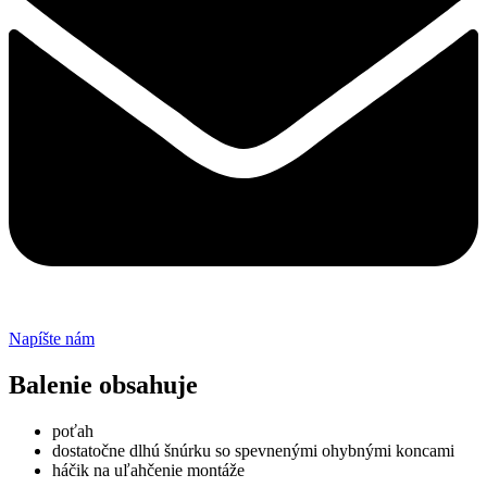
Napíšte nám
Balenie obsahuje
poťah
dostatočne dlhú šnúrku so spevnenými ohybnými koncami
háčik na uľahčenie montáže