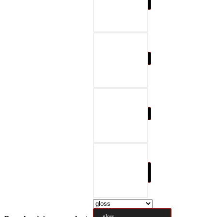
07-black & gray
08-black & red
09-black & blue
10-black & nature
brown
gloss