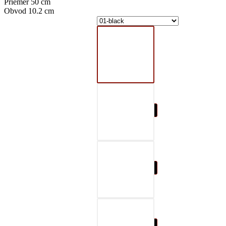
Priemer 50 cm
Obvod 10.2 cm
01-black
02-gray
03-red