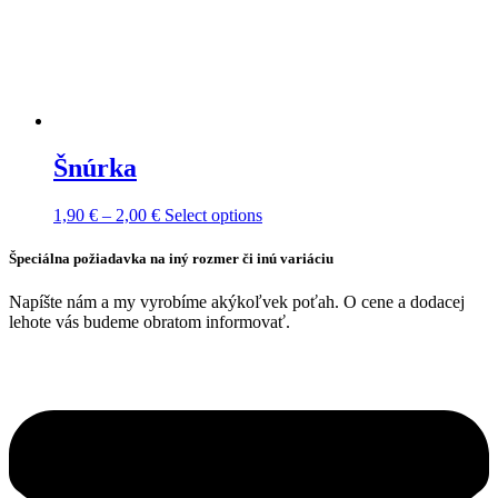
Šnúrka
Price
This
1,90
€
–
2,00
€
Select options
range:
product
1,90 €
has
Špeciálna požiadavka na iný rozmer či inú variáciu
through
multiple
2,00 €
variants.
Napíšte nám a my vyrobíme akýkoľvek poťah. O cene a dodacej
The
lehote vás budeme obratom informovať.
options
may
be
chosen
on
the
product
page