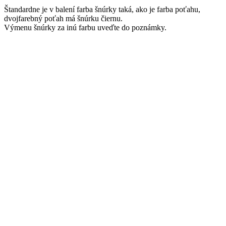
Štandardne je v balení farba šnúrky taká, ako je farba poťahu,
dvojfarebný poťah má šnúrku čiernu.
Výmenu šnúrky za inú farbu uveďte do poznámky.