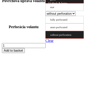
Povrchová úprava volantu
11-black & beige
mat
fully perforated
Perforácia volantu
semi-perforated
without perforation
Clear
Steering
Wheel
Add to basket
Cover
Type
DX
50/10.2
quantity