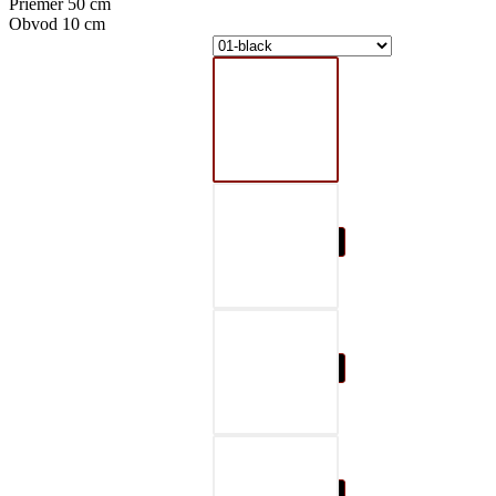
Priemer 50 cm
Obvod 10 cm
01-black
02-gray
03-red