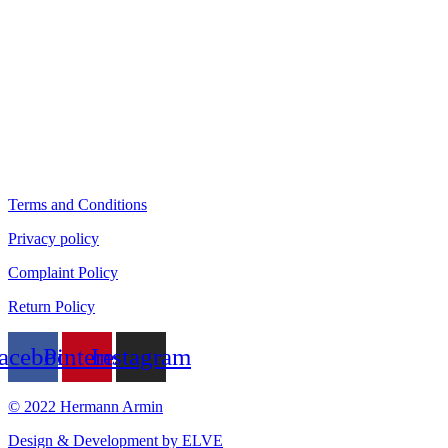
Terms and Conditions
Privacy policy
Complaint Policy
Return Policy
acebook
Pinterest
Instagram
© 2022 Hermann Armin
Design & Development by ELVE