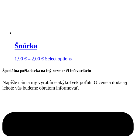
Šnúrka
Price
This
1,90
€
–
2,00
€
Select options
range:
product
1,90 €
has
Špeciálna požiadavka na iný rozmer či inú variáciu
through
multiple
2,00 €
variants.
Napíšte nám a my vyrobíme akýkoľvek poťah. O cene a dodacej
The
lehote vás budeme obratom informovať.
options
may
be
chosen
on
the
product
page