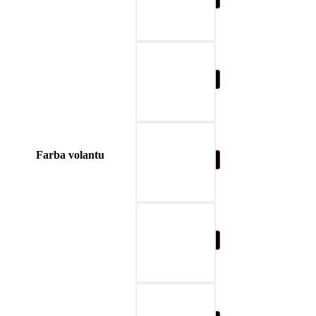
04-blue
Farba volantu
05-nature brown
06-beige