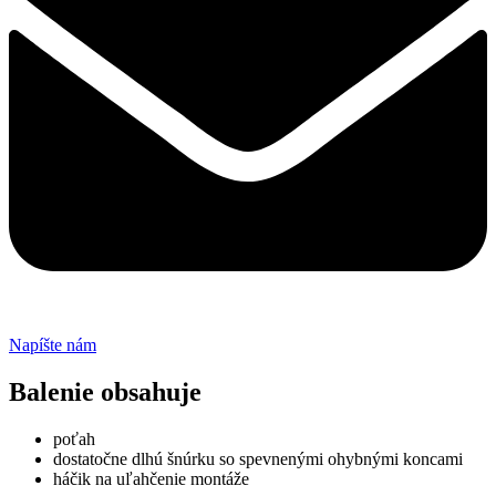
Napíšte nám
Balenie obsahuje
poťah
dostatočne dlhú šnúrku so spevnenými ohybnými koncami
háčik na uľahčenie montáže