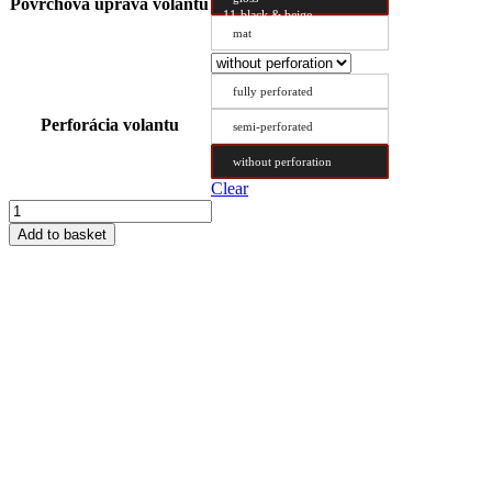
Povrchová úprava volantu
11-black & beige
mat
fully perforated
Perforácia volantu
semi-perforated
without perforation
Clear
Steering
Wheel
Add to basket
Cover
Type
DX
50/10
quantity