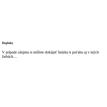
Doplnky
V prípade záujmu si môžete dokúpiť šnúrku k poťahu aj v iných
farbách…