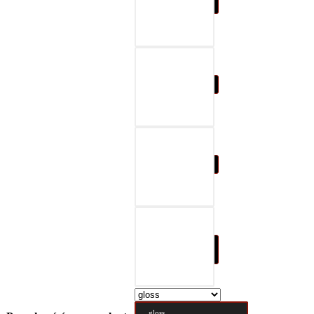
07-black & gray
08-black & red
09-black & blue
10-black & nature
brown
gloss