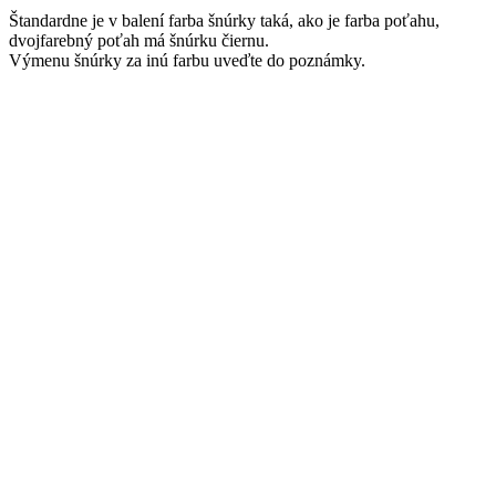
Štandardne je v balení farba šnúrky taká, ako je farba poťahu,
dvojfarebný poťah má šnúrku čiernu.
Výmenu šnúrky za inú farbu uveďte do poznámky.