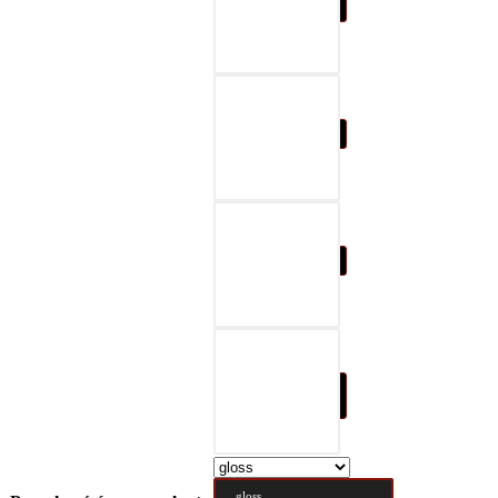
07-black & gray
08-black & red
09-black & blue
10-black & nature
brown
gloss