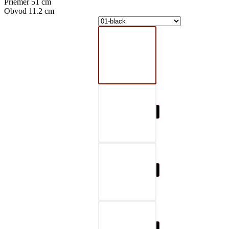
Priemer 51 cm
Obvod 11.2 cm
01-black
02-gray
03-red