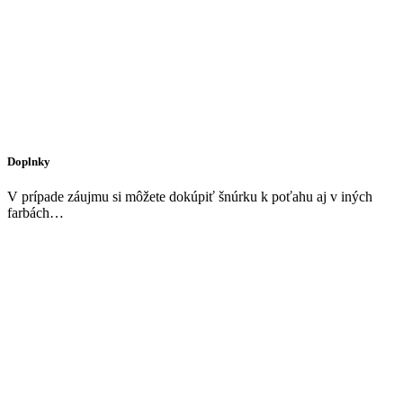
Doplnky
V prípade záujmu si môžete dokúpiť šnúrku k poťahu aj v iných
farbách…