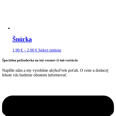
Šnúrka
Price
This
1,90
€
–
2,00
€
Select options
range:
product
1,90 €
has
Špeciálna požiadavka na iný rozmer či inú variáciu
through
multiple
2,00 €
variants.
Napíšte nám a my vyrobíme akýkoľvek poťah. O cene a dodacej
The
lehote vás budeme obratom informovať.
options
may
be
chosen
on
the
product
page