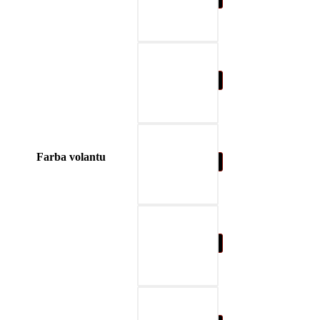
04-blue
Farba volantu
05-nature brown
06-beige