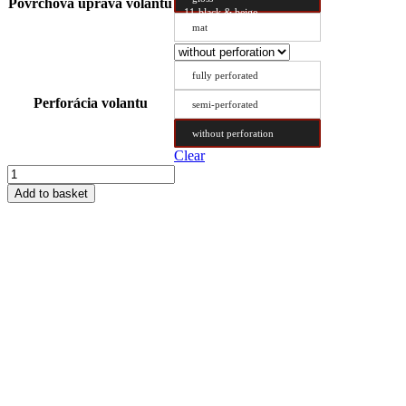
Povrchová úprava volantu
11-black & beige
mat
fully perforated
Perforácia volantu
semi-perforated
without perforation
Clear
Steering
Wheel
Add to basket
Cover
Type
DX
51/11.2
quantity