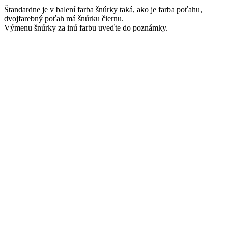
Štandardne je v balení farba šnúrky taká, ako je farba poťahu,
dvojfarebný poťah má šnúrku čiernu.
Výmenu šnúrky za inú farbu uveďte do poznámky.