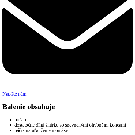
Napíšte nám
Balenie obsahuje
poťah
dostatočne dlhú šnúrku so spevnenými ohybnými koncami
háčik na uľahčenie montáže