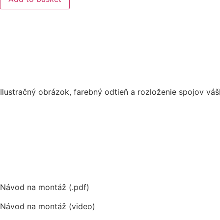
DX
51/11
quantity
Ilustračný obrázok, farebný odtieň a rozloženie spojov váš
Návod na montáž (.pdf)
Návod na montáž (video)