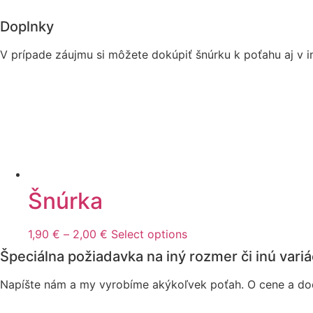
Doplnky
V prípade záujmu si môžete dokúpiť šnúrku k poťahu aj v 
Šnúrka
Price
This
1,90
€
–
2,00
€
Select options
range:
product
Špeciálna požiadavka na iný rozmer či inú variá
1,90 €
has
through
multiple
Napíšte nám a my vyrobíme akýkoľvek poťah. O cene a do
2,00 €
variants.