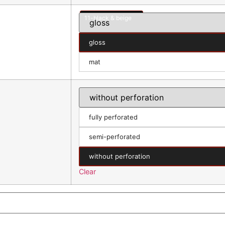
11-black & beige
gloss
mat
fully perforated
semi-perforated
without perforation
Clear