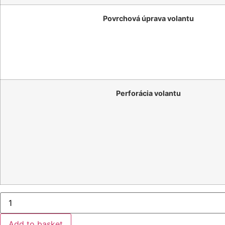
Povrchová úprava volantu
Perforácia volantu
Steering
Wheel
Cover
Type
Add to basket