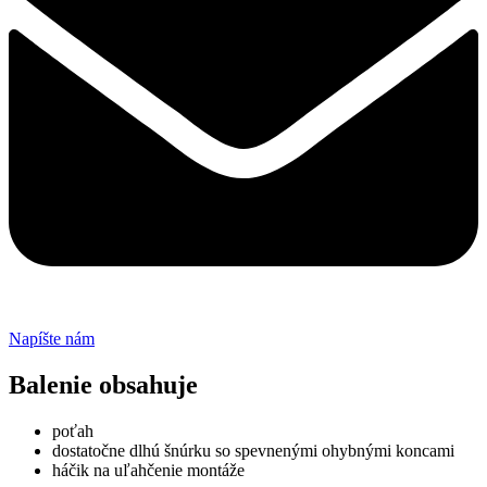
Napíšte nám
Balenie obsahuje
poťah
dostatočne dlhú šnúrku so spevnenými ohybnými koncami
háčik na uľahčenie montáže