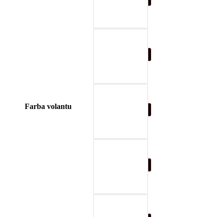
04-blue
Farba volantu
05-nature brown
06-beige