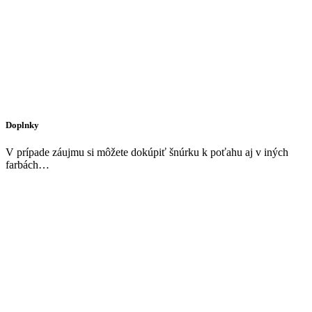
Doplnky
V prípade záujmu si môžete dokúpiť šnúrku k poťahu aj v iných
farbách…