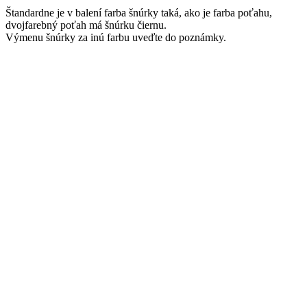
Štandardne je v balení farba šnúrky taká, ako je farba poťahu,
dvojfarebný poťah má šnúrku čiernu.
Výmenu šnúrky za inú farbu uveďte do poznámky.