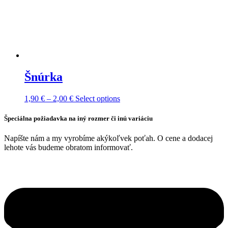
Šnúrka
Price
This
1,90
€
–
2,00
€
Select options
range:
product
1,90 €
has
Špeciálna požiadavka na iný rozmer či inú variáciu
through
multiple
2,00 €
variants.
Napíšte nám a my vyrobíme akýkoľvek poťah. O cene a dodacej
The
lehote vás budeme obratom informovať.
options
may
be
chosen
on
the
product
page