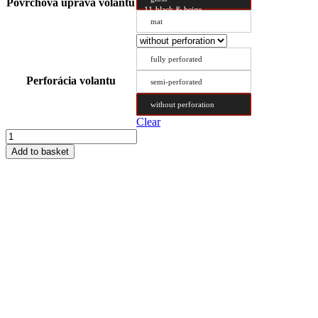
Povrchová úprava volantu
11-black & beige
mat
fully perforated
Perforácia volantu
semi-perforated
without perforation
Clear
Steering
Wheel
Add to basket
Cover
Type
DX
52/10.6
quantity