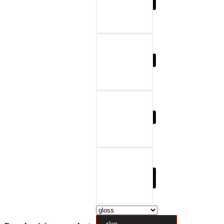
07-black & gray
08-black & red
09-black & blue
10-black & nature
brown
gloss