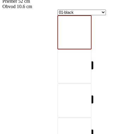
Priemer 52 cm
Obvod 10.6 cm
01-black
02-gray
03-red