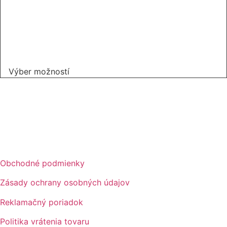
Tento
Výber možností
produkt
má
viacero
variantov.
Možnosti
si
môžete
Obchodné podmienky
vybrať
na
Zásady ochrany osobných údajov
stránke
Reklamačný poriadok
produktu.
Politika vrátenia tovaru