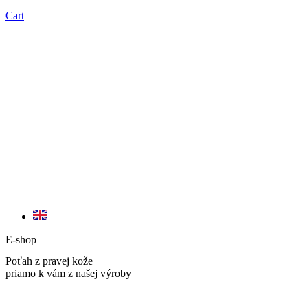
Cart
E-shop
Poťah z pravej kože
priamo k vám z našej výroby