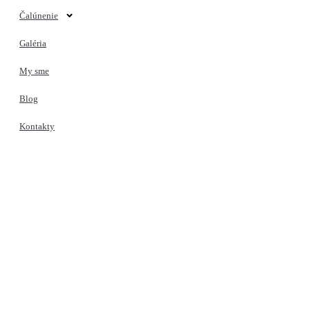
Čalúnenie
Galéria
My sme
Blog
Kontakty