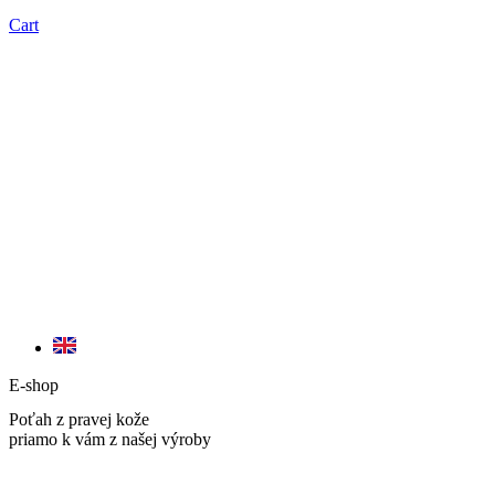
Cart
E-shop
Poťah z pravej kože
priamo k vám z našej výroby