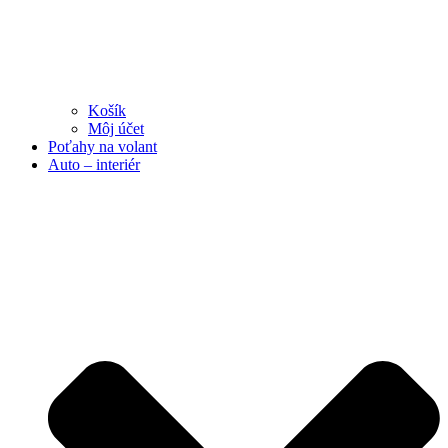
Košík
Môj účet
Poťahy na volant
Auto – interiér