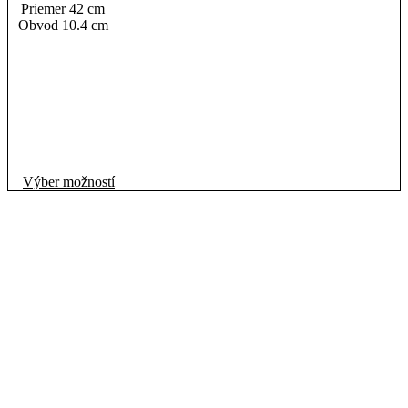
Priemer 42 cm
Obvod 10.4 cm
Tento
Výber možností
produkt
má
viacero
variantov.
Možnosti
si
môžete
vybrať
na
stránke
produktu.