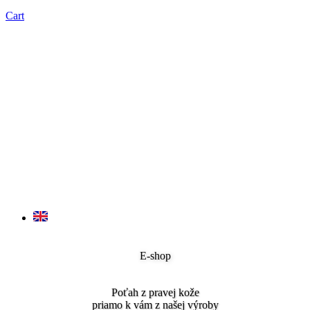
Cart
E-shop
Poťah z pravej kože
priamo k vám z našej výroby