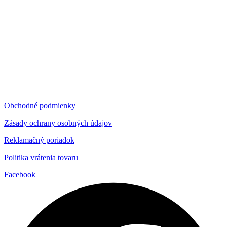
môžete
vybrať
na
stránke
produktu.
Obchodné podmienky
Zásady ochrany osobných údajov
Reklamačný poriadok
Politika vrátenia tovaru
Facebook