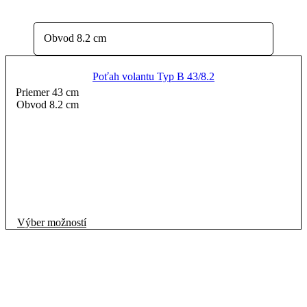
Poťah volantu Typ B 43/8.2
Priemer 43 cm
Obvod 8.2 cm
Tento
Výber možností
produkt
má
viacero
variantov.
Možnosti
si