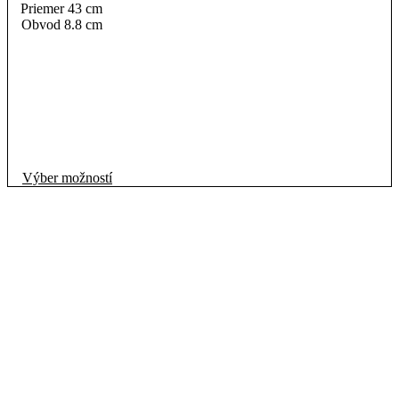
Priemer 43 cm
Obvod 8.8 cm
Tento
Výber možností
produkt
má
viacero
variantov.
Možnosti
si
môžete
vybrať
na
stránke
produktu.