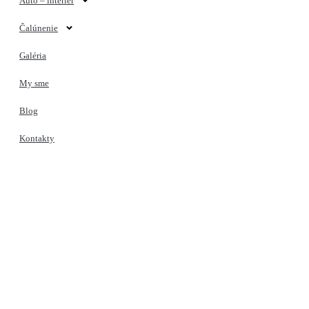
Auto – interiér
Čalúnenie
Galéria
My sme
Blog
Kontakty