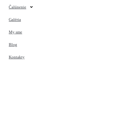
Čalúnenie
Galéria
My sme
Blog
Kontakty