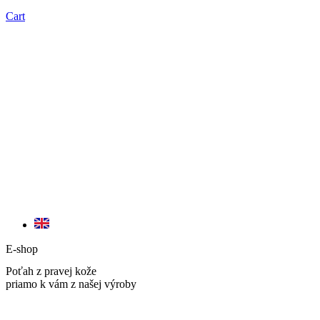
Cart
E-shop
Poťah z pravej kože
priamo k vám z našej výroby