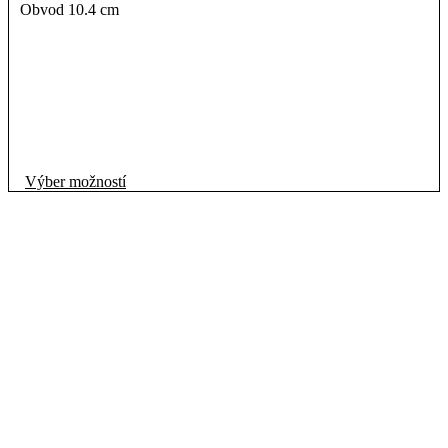
Obvod 10.4 cm
Tento
Výber možností
produkt
má
viacero
variantov.
Možnosti
si
môžete
vybrať
na
stránke
produktu.