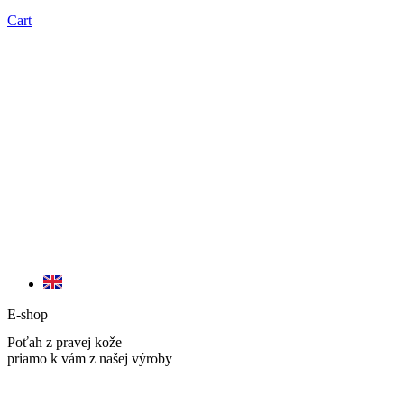
Cart
E-shop
Poťah z pravej kože
priamo k vám z našej výroby