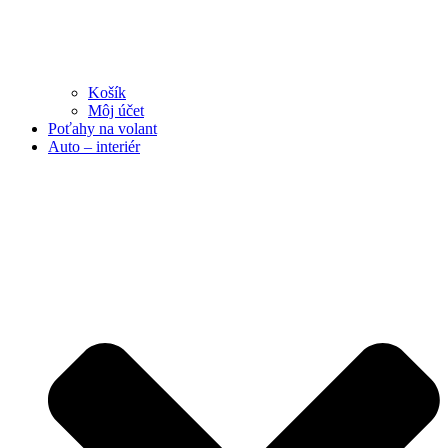
Košík
Môj účet
Poťahy na volant
Auto – interiér