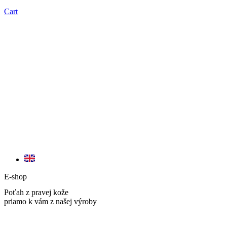
Cart
E-shop
Poťah z pravej kože
priamo k vám z našej výroby