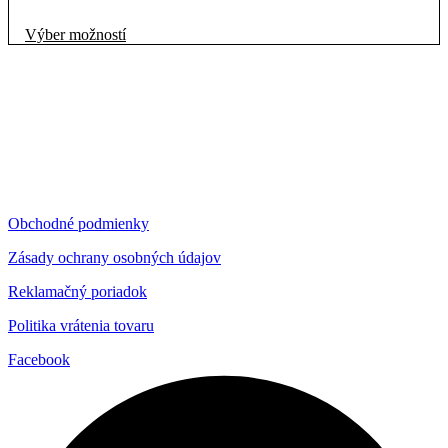
Tento
Výber možností
produkt
má
viacero
variantov.
Možnosti
si
môžete
vybrať
na
stránke
Obchodné podmienky
produktu.
Zásady ochrany osobných údajov
Reklamačný poriadok
Politika vrátenia tovaru
Facebook