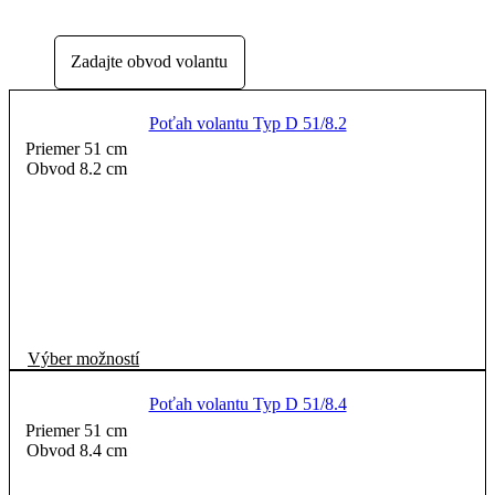
Poťah volantu Typ D 51/8.2
Priemer 51 cm
Obvod 8.2 cm
Tento
Výber možností
produkt
má
Poťah volantu Typ D 51/8.4
viacero
Priemer 51 cm
variantov.
Obvod 8.4 cm
Možnosti
si