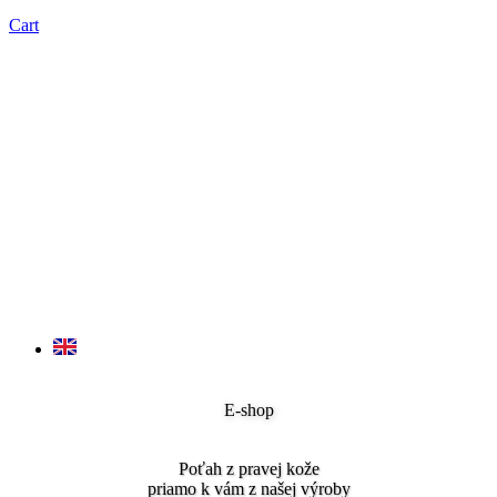
Cart
E-shop
Poťah z pravej kože
priamo k vám z našej výroby