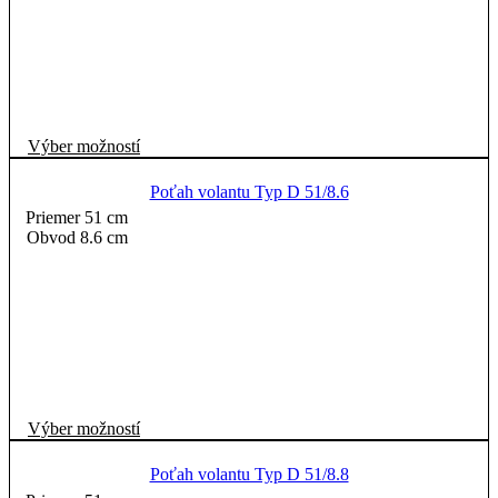
môžete
vybrať
na
stránke
produktu.
Tento
Výber možností
produkt
má
Poťah volantu Typ D 51/8.6
viacero
Priemer 51 cm
variantov.
Obvod 8.6 cm
Možnosti
si
môžete
vybrať
na
stránke
produktu.
Tento
Výber možností
produkt
má
Poťah volantu Typ D 51/8.8
viacero