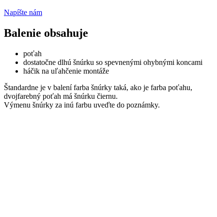
Napíšte nám
Balenie obsahuje
poťah
dostatočne dlhú šnúrku so spevnenými ohybnými koncami
háčik na uľahčenie montáže
Štandardne je v balení farba šnúrky taká, ako je farba poťahu,
dvojfarebný poťah má šnúrku čiernu.
Výmenu šnúrky za inú farbu uveďte do poznámky.