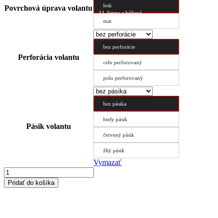
lesk
Povrchová úprava volantu
11-čierna a béžová
mat
bez perforácie
Perforácia volantu
celo perforovaný
polo perforovaný
bez pásika
biely pásik
Pásik volantu
červený pásik
žltý pásik
Vymazať
množstvo
Poťah
Pridať do košíka
volantu
Typ
AX
37.5/10