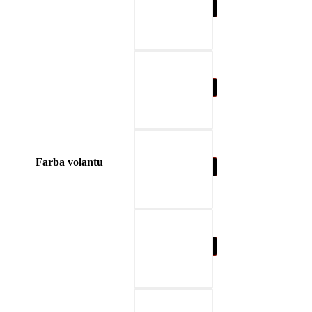
03-červená
04-modrá
Farba volantu
05-prírodná hnedá
06-béžová