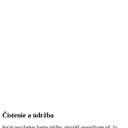
Čistenie a údržba
Poťah nevyžaduje žiadnu údržbu, obzvlášť nepoužívajte nič, čo