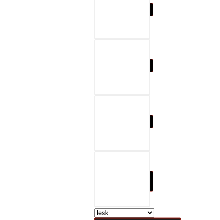
07-čierna a šedá
08-čierna a červená
09-čierna a modrá
10-čierna a prírodná
hnedá