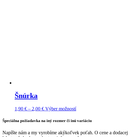
Šnúrka
Price
Tento
1,90
€
–
2,00
€
Výber možností
range:
produkt
1,90 €
má
Špeciálna požiadavka na iný rozmer či inú variáciu
through
viacero
2,00 €
variantov.
Napíšte nám a my vyrobíme akýkoľvek poťah. O cene a dodacej
Možnosti