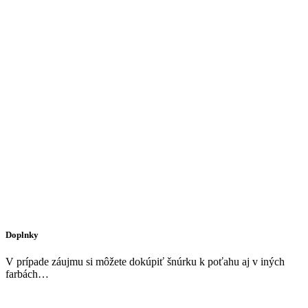
Doplnky
V prípade záujmu si môžete dokúpiť šnúrku k poťahu aj v iných
farbách…