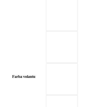
03-červená
04-modrá
05-prírodná hnedá
Farba volantu
06-béžová