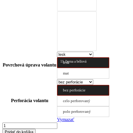
10-čierna a prírodná
hnedá
11-čierna a béžová
lesk
Povrchová úprava volantu
mat
bez perforácie
Perforácia volantu
celo perforovaný
polo perforovaný
Vymazať
množstvo
Poťah
Pridať do košíka