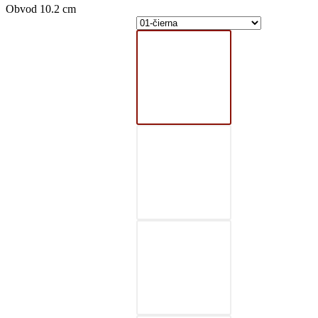
Obvod 10.2 cm
01-čierna
02-šedá