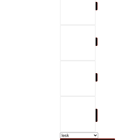
07-čierna a šedá
08-čierna a červená
09-čierna a modrá
10-čierna a prírodná
hnedá