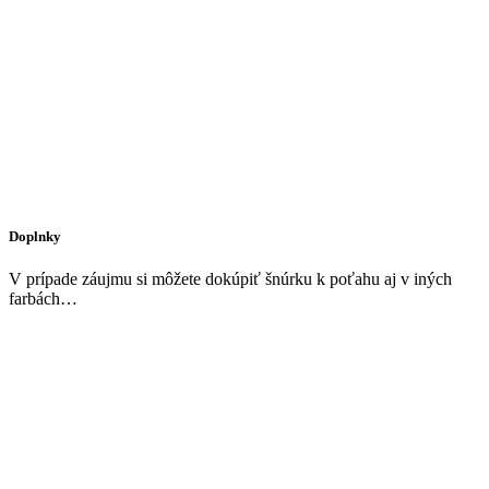
Doplnky
V prípade záujmu si môžete dokúpiť šnúrku k poťahu aj v iných
farbách…