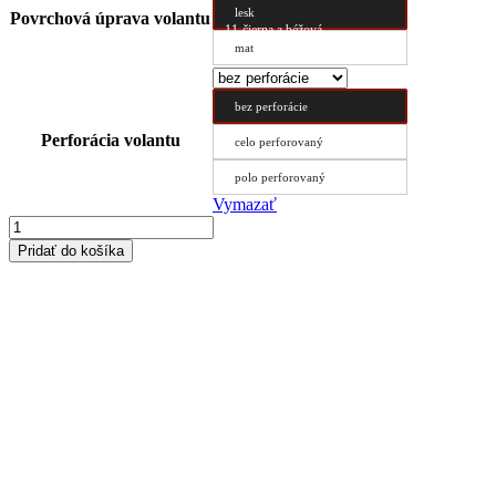
lesk
Povrchová úprava volantu
11-čierna a béžová
mat
bez perforácie
Perforácia volantu
celo perforovaný
polo perforovaný
Vymazať
množstvo
Poťah
Pridať do košíka
volantu
Typ
C
43/10.2