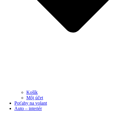
Košík
Môj účet
Poťahy na volant
Auto – interiér