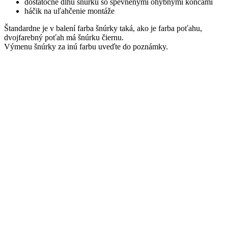
dostatočne dlhú šnúrku so spevnenými ohybnými koncami
háčik na uľahčenie montáže
Štandardne je v balení farba šnúrky taká, ako je farba poťahu,
dvojfarebný poťah má šnúrku čiernu.
Výmenu šnúrky za inú farbu uveďte do poznámky.