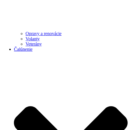
Opravy a renovácie
Volanty
Veterány
Čalúnenie