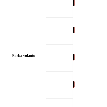
03-červená
04-modrá
Farba volantu
05-prírodná hnedá
06-béžová