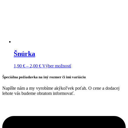
Šnúrka
Price
Tento
1,90
€
–
2,00
€
Výber možností
range:
produkt
1,90 €
má
Špeciálna požiadavka na iný rozmer či inú variáciu
through
viacero
2,00 €
variantov.
Napíšte nám a my vyrobíme akýkoľvek poťah. O cene a dodacej
Možnosti
lehote vás budeme obratom informovať.
si
môžete
vybrať
na
stránke
produktu.