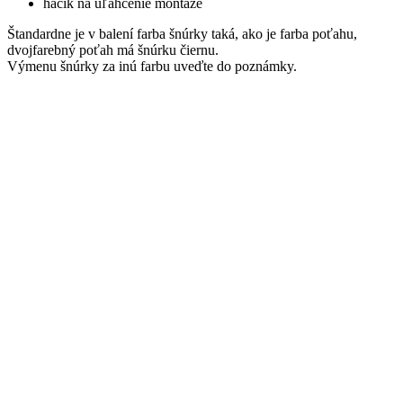
háčik na uľahčenie montáže
Štandardne je v balení farba šnúrky taká, ako je farba poťahu,
dvojfarebný poťah má šnúrku čiernu.
Výmenu šnúrky za inú farbu uveďte do poznámky.