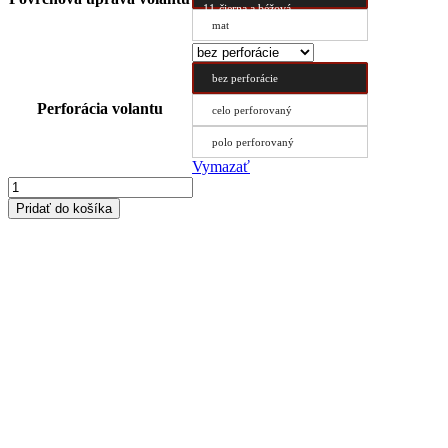
11-čierna a béžová
mat
bez perforácie
Perforácia volantu
celo perforovaný
polo perforovaný
Vymazať
množstvo
Poťah
Pridať do košíka
volantu
Typ
C
47/8.8