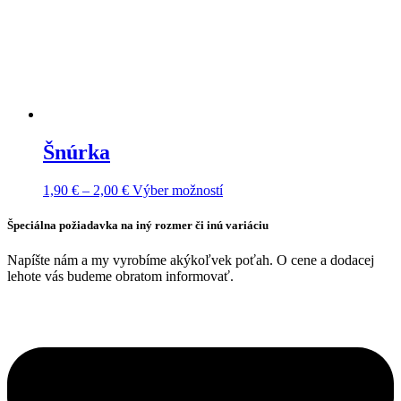
Šnúrka
Price
Tento
1,90
€
–
2,00
€
Výber možností
range:
produkt
1,90 €
má
Špeciálna požiadavka na iný rozmer či inú variáciu
through
viacero
2,00 €
variantov.
Napíšte nám a my vyrobíme akýkoľvek poťah. O cene a dodacej
Možnosti
lehote vás budeme obratom informovať.
si
môžete
vybrať
na
stránke
produktu.