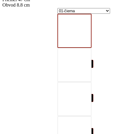
Obvod 8.8 cm
01-čierna
02-šedá
03-červená