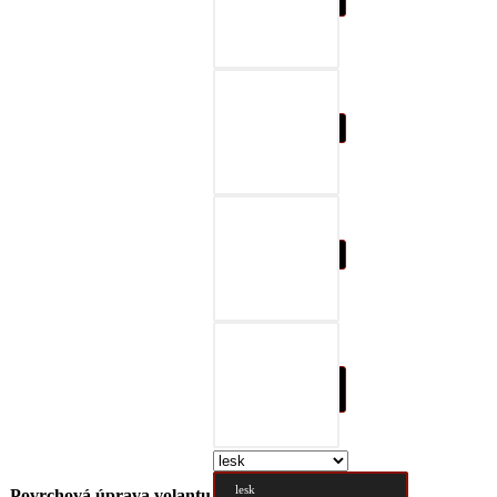
07-čierna a šedá
08-čierna a červená
09-čierna a modrá
10-čierna a prírodná
hnedá
lesk
Povrchová úprava volantu