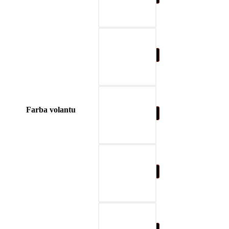
04-modrá
Farba volantu
05-prírodná hnedá
06-béžová