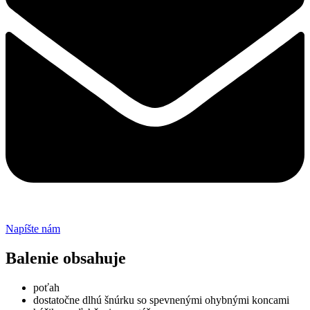
Napíšte nám
Balenie obsahuje
poťah
dostatočne dlhú šnúrku so spevnenými ohybnými koncami