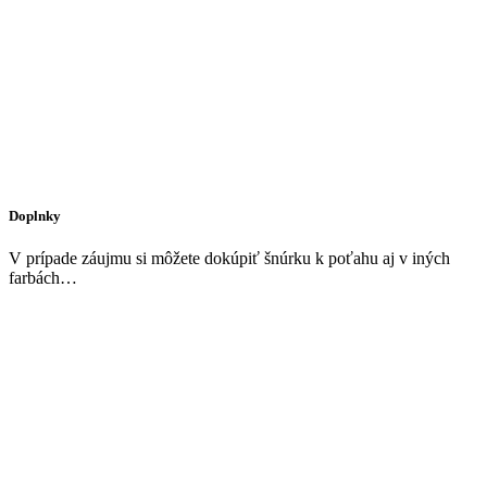
Doplnky
V prípade záujmu si môžete dokúpiť šnúrku k poťahu aj v iných
farbách…