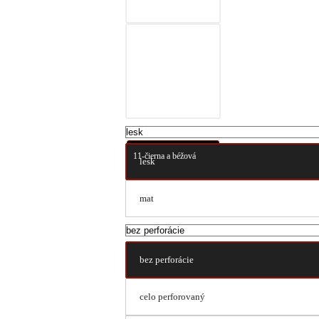
10-čierna a prírodná
hnedá
11-čierna a béžová
lesk
mat
bez perforácie
celo perforovaný