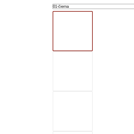
01-čierna
02-šedá