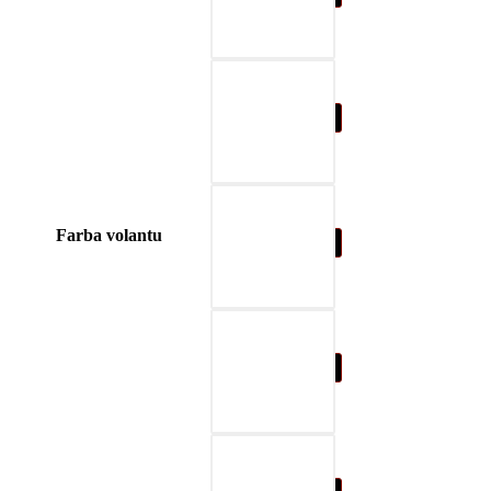
04-modrá
Farba volantu
05-prírodná hnedá
06-béžová