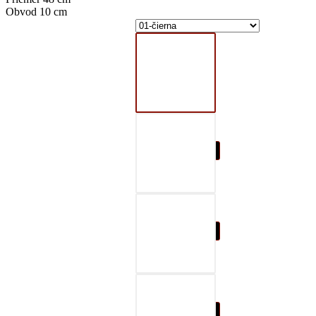
Obvod 10 cm
01-čierna
02-šedá
03-červená