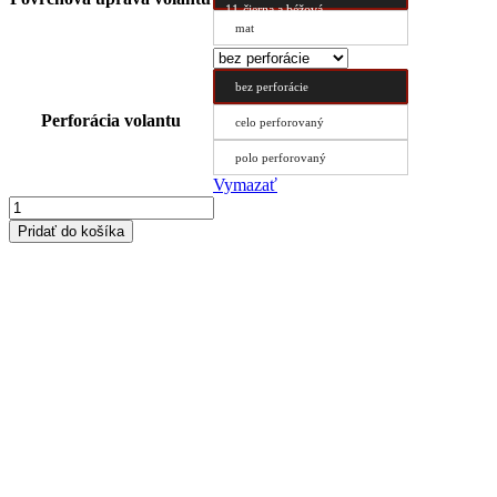
11-čierna a béžová
mat
bez perforácie
Perforácia volantu
celo perforovaný
polo perforovaný
Vymazať
množstvo
Poťah
Pridať do košíka
volantu
Typ
D
48/10