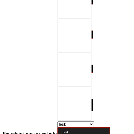
07-čierna a šedá
08-čierna a červená
09-čierna a modrá
10-čierna a prírodná
hnedá
lesk
Povrchová úprava volantu