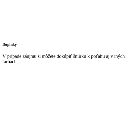
Doplnky
V prípade záujmu si môžete dokúpiť šnúrku k poťahu aj v iných
farbách…