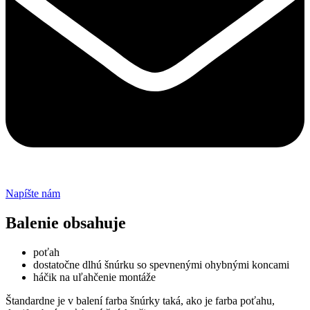
Napíšte nám
Balenie obsahuje
poťah
dostatočne dlhú šnúrku so spevnenými ohybnými koncami
háčik na uľahčenie montáže
Štandardne je v balení farba šnúrky taká, ako je farba poťahu,