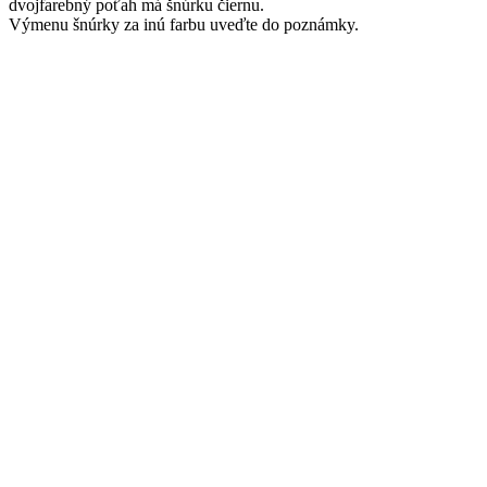
dvojfarebný poťah má šnúrku čiernu.
Výmenu šnúrky za inú farbu uveďte do poznámky.