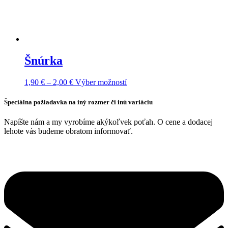
Šnúrka
Price
Tento
1,90
€
–
2,00
€
Výber možností
range:
produkt
1,90 €
má
Špeciálna požiadavka na iný rozmer či inú variáciu
through
viacero
2,00 €
variantov.
Napíšte nám a my vyrobíme akýkoľvek poťah. O cene a dodacej
Možnosti
lehote vás budeme obratom informovať.
si
môžete
vybrať
na
stránke
produktu.