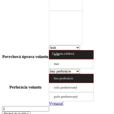
10-čierna a prírodná
hnedá
11-čierna a béžová
lesk
Povrchová úprava volantu
mat
bez perforácie
Perforácia volantu
celo perforovaný
polo perforovaný
Vymazať
množstvo
Poťah