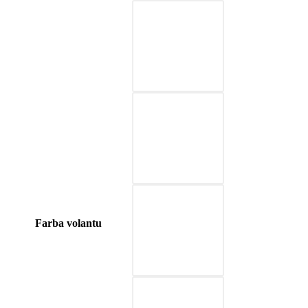
03-červená
04-modrá
05-prírodná hnedá
Farba volantu
06-béžová