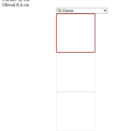
Obvod 8.4 cm
01-čierna
02-šedá