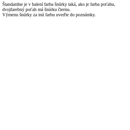
Štandardne je v balení farba šnúrky taká, ako je farba poťahu,
dvojfarebný poťah má šnúrku čiernu.
Výmenu šnúrky za inú farbu uveďte do poznámky.