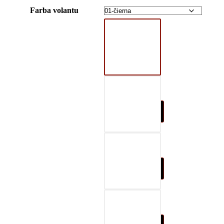
Farba volantu
01-čierna
02-šedá