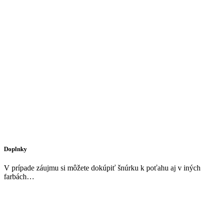
Doplnky
V prípade záujmu si môžete dokúpiť šnúrku k poťahu aj v iných
farbách…