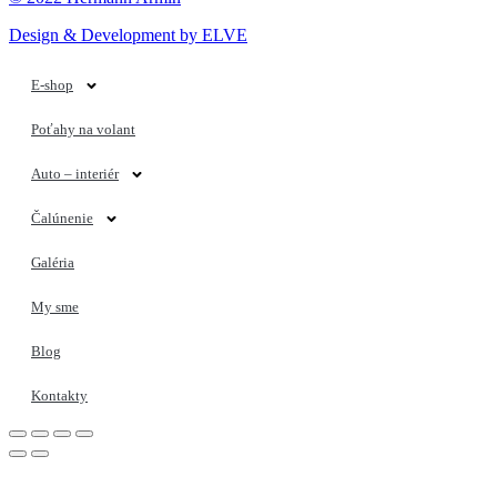
Design & Development by ELVE
E-shop
Poťahy na volant
Auto – interiér
Čalúnenie
Galéria
My sme
Blog
Kontakty