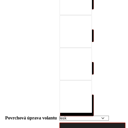
07-čierna a šedá
08-čierna a červená
09-čierna a modrá
10-čierna a prírodná
hnedá
Povrchová úprava volantu