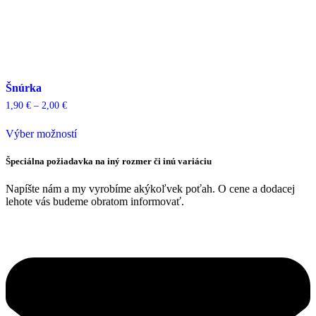
Šnúrka
Price
1,90
€
–
2,00
€
range:
Tento
1,90 €
Výber možností
produkt
through
má
2,00 €
viacero
Špeciálna požiadavka na iný rozmer či inú variáciu
variantov.
Možnosti
Napíšte nám a my vyrobíme akýkoľvek poťah. O cene a dodacej
si
lehote vás budeme obratom informovať.
môžete
vybrať
na
stránke
produktu.