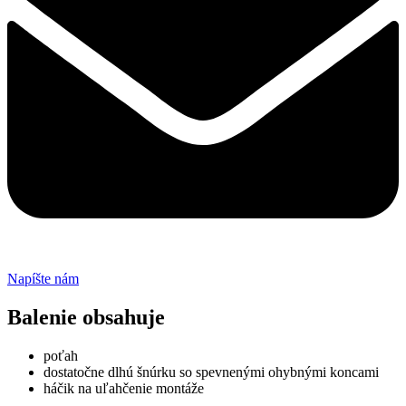
Napíšte nám
Balenie obsahuje
poťah
dostatočne dlhú šnúrku so spevnenými ohybnými koncami
háčik na uľahčenie montáže