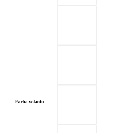
03-červená
04-modrá
05-prírodná hnedá
Farba volantu