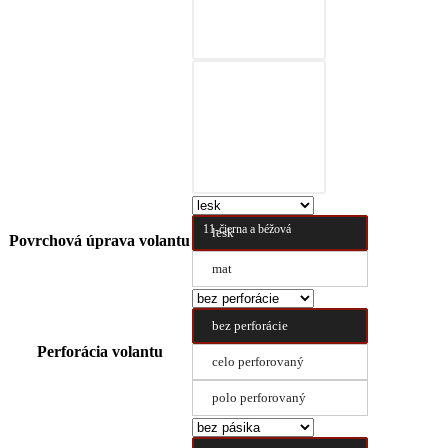
10-čierna a prírodná
hnedá
11-čierna a béžová
lesk
Povrchová úprava volantu
mat
bez perforácie
Perforácia volantu
celo perforovaný
polo perforovaný