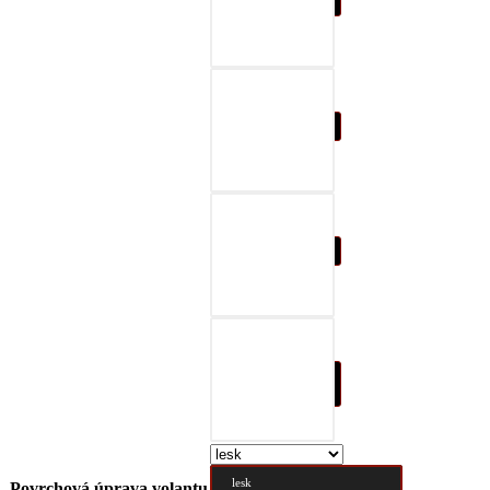
07-čierna a šedá
08-čierna a červená
09-čierna a modrá
10-čierna a prírodná
hnedá
lesk
Povrchová úprava volantu