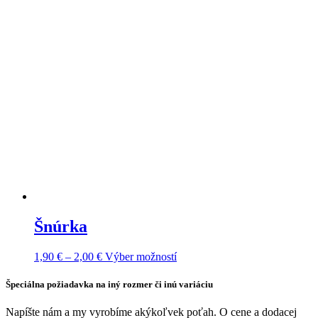
Šnúrka
Price
Tento
1,90
€
–
2,00
€
Výber možností
range:
produkt
1,90 €
má
Špeciálna požiadavka na iný rozmer či inú variáciu
through
viacero
2,00 €
variantov.
Napíšte nám a my vyrobíme akýkoľvek poťah. O cene a dodacej