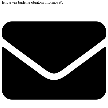
Možnosti
lehote vás budeme obratom informovať.
si
môžete
vybrať
na
stránke
produktu.