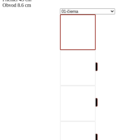
Obvod 8.6 cm
01-čierna
02-šedá
03-červená