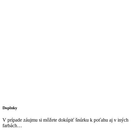
Doplnky
V prípade záujmu si môžete dokúpiť šnúrku k poťahu aj v iných
farbách…