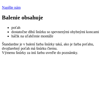
Napíšte nám
Balenie obsahuje
poťah
dostatočne dlhú šnúrku so spevnenými ohybnými koncami
háčik na uľahčenie montáže
Štandardne je v balení farba šnúrky taká, ako je farba poťahu,
dvojfarebný poťah má šnúrku čiernu.
Výmenu šnúrky za inú farbu uveďte do poznámky.