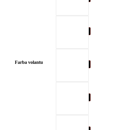
04-modrá
Farba volantu
05-prírodná hnedá
06-béžová