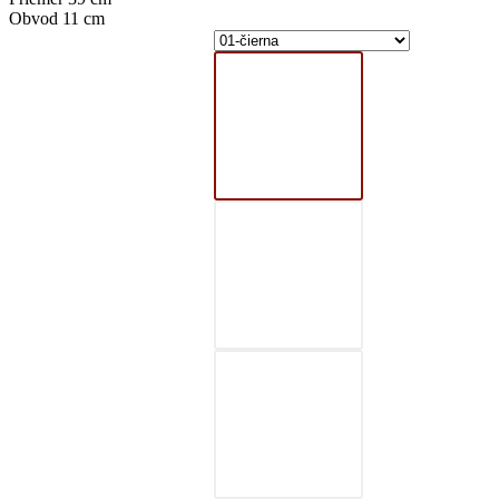
Obvod 11 cm
01-čierna
02-šedá