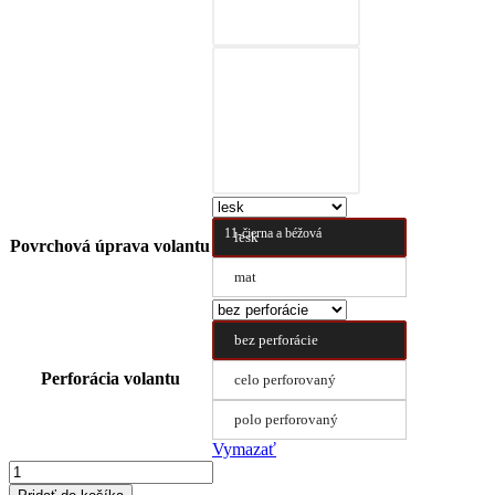
10-čierna a prírodná
hnedá
11-čierna a béžová
lesk
Povrchová úprava volantu
mat
bez perforácie
Perforácia volantu
celo perforovaný
polo perforovaný
Vymazať
množstvo
Poťah