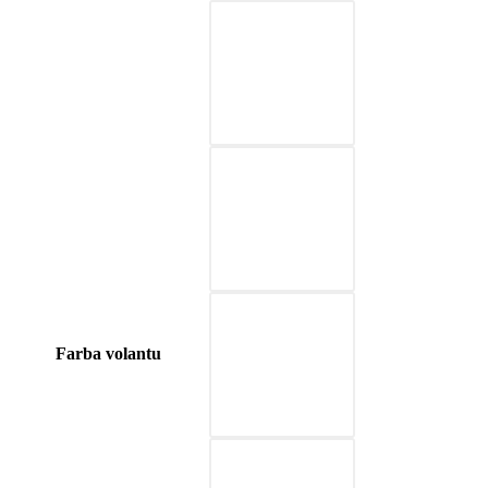
03-červená
04-modrá
05-prírodná hnedá
Farba volantu
06-béžová